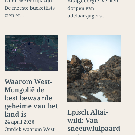
Laten we eerlijk zijn.
Altajgebergte. Verken
De meeste bucketlists
dorpen van
zien er…
adelaarsjagers,…
Waarom West-
Mongolië de
best bewaarde
geheime van het
Episch Altai-
land is
wild: Van
24 april 2026
sneeuwluipaard
Ontdek waarom West-