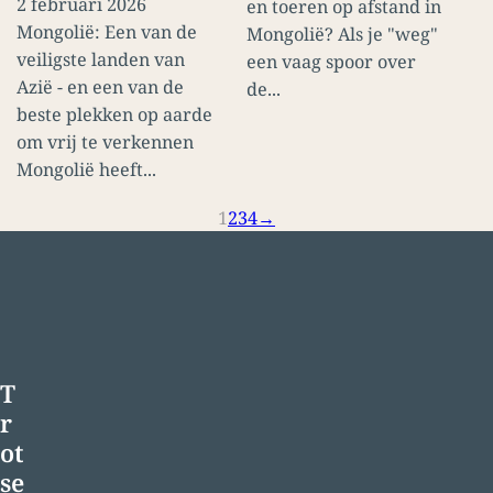
2 februari 2026
en toeren op afstand in
Mongolië: Een van de
Mongolië? Als je "weg"
veiligste landen van
een vaag spoor over
Azië - en een van de
de...
beste plekken op aarde
om vrij te verkennen
Mongolië heeft...
1
2
3
4
→
T
r
ot
se