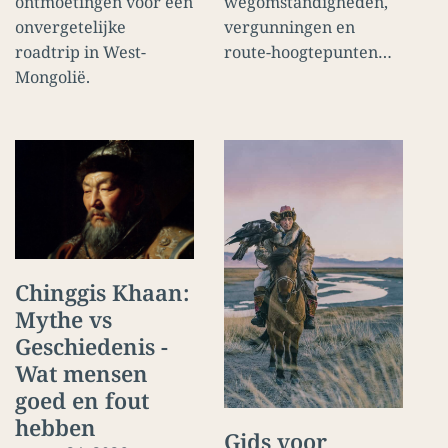
wegomstandigheden,
ontmoetingen voor een
vergunningen en
onvergetelijke
route-hoogtepunten…
roadtrip in West-
Mongolië.
Chinggis Khaan:
Mythe vs
Geschiedenis -
Wat mensen
goed en fout
hebben
Gids voor