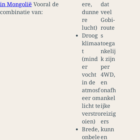
in Mongolië
Vooral de
ere,
dat
combinatie van:
dunne
veel
re
Gobi-
lucht)
route
Droog
s
klimaa
toega
t
nkelij
(mind
k zijn
er
per
vocht
4WD,
in de
en
atmosf
onafh
eer om
ankel
licht te
ijke
verstro
reizig
oien)
ers
Brede,
kunn
onbele
en