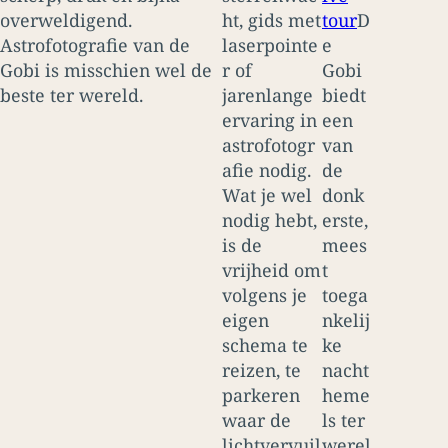
overweldigend.
ht, gids met
tour
D
Astrofotografie van de
laserpointe
e
Gobi is misschien wel de
r of
Gobi
beste ter wereld.
jarenlange
biedt
ervaring in
een
astrofotogr
van
afie nodig.
de
Wat je wel
donk
nodig hebt,
erste,
is de
mees
vrijheid om
t
volgens je
toega
eigen
nkelij
schema te
ke
reizen, te
nacht
parkeren
heme
waar de
ls ter
lichtvervuil
werel