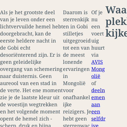
Waar
Als je het grootste deel
Daarom is
Of je
plek
van je leven onder een
sterrenkijk
nu
lichtvervuilde hemel hebt
en in Gobi
een
kijk
doorgebracht, kan de
stilletjes
voert
eerste heldere nacht in
uitgegroeid
uig
de Gobi echt
tot een van
huurt
desoriënterend zijn. Er is
de meest
via
geen geleidelijke
lonende
AVIS
overgang van schemering
ervaringen
Mong
naar duisternis. Geen
in
olië
aureool van een stad in
Mongolië
of
de verte. Het ene moment
voor
deeln
zie je de laatste kleur uit
onafhankel
emen
de woestijn wegtrekken
ijke
aan
en het volgende moment
reizigers. Je
een
opent de hemel zich -
hebt geen
selfdr
scherp, druk en bijna
sterrenwac
ive