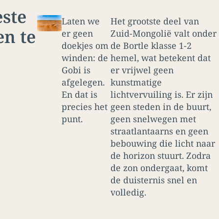
ste
Laten we
Het grootste deel van
en te
er geen
Zuid-Mongolië valt onder
doekjes om
de Bortle klasse 1-2
winden: de
hemel, wat betekent dat
Gobi is
er vrijwel geen
afgelegen.
kunstmatige
En dat is
lichtvervuiling is. Er zijn
precies het
geen steden in de buurt,
punt.
geen snelwegen met
straatlantaarns en geen
bebouwing die licht naar
de horizon stuurt. Zodra
de zon ondergaat, komt
de duisternis snel en
volledig.