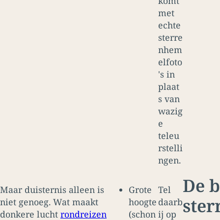
komt
met
echte
sterre
nhem
elfoto
's in
plaat
s van
wazig
e
teleu
rstelli
ngen.
De b
Maar duisternis alleen is
Grote
Tel
ster
niet genoeg. Wat maakt
hoogte
daarb
donkere lucht
rondreizen
(schon
ij op