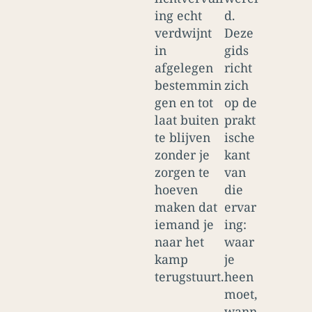
ing echt
d.
verdwijnt
Deze
in
gids
afgelegen
richt
bestemmin
zich
gen en tot
op de
laat buiten
prakt
te blijven
ische
zonder je
kant
zorgen te
van
hoeven
die
maken dat
ervar
iemand je
ing:
naar het
waar
kamp
je
terugstuurt.
heen
moet,
wann