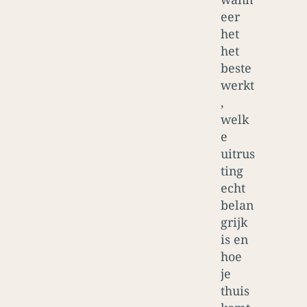
eer
het
het
beste
werkt
,
welk
e
uitrus
ting
echt
belan
grijk
is en
hoe
je
thuis