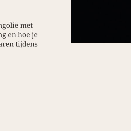
ngolië met
ing en hoe je
ren tijdens