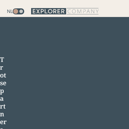
NL
T
r
ot
se
p
a
rt
n
er