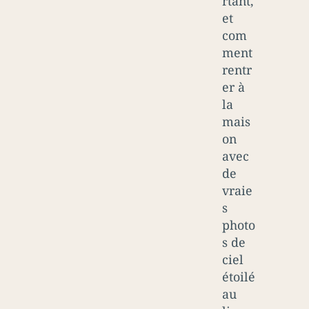
rtant,
et
com
ment
rentr
er à
la
mais
on
avec
de
vraie
s
photo
s de
ciel
étoilé
au