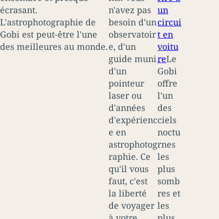
écrasant.
n'avez pas
un
L'astrophotographie de
besoin d'un
circui
Gobi est peut-être l'une
observatoir
t en
des meilleures au monde.
e, d'un
voitu
guide muni
re
Le
d'un
Gobi
pointeur
offre
laser ou
l'un
d'années
des
d'expérienc
ciels
e en
noctu
astrophotog
rnes
raphie. Ce
les
qu'il vous
plus
faut, c'est
somb
la liberté
res et
de voyager
les
à votre
plus