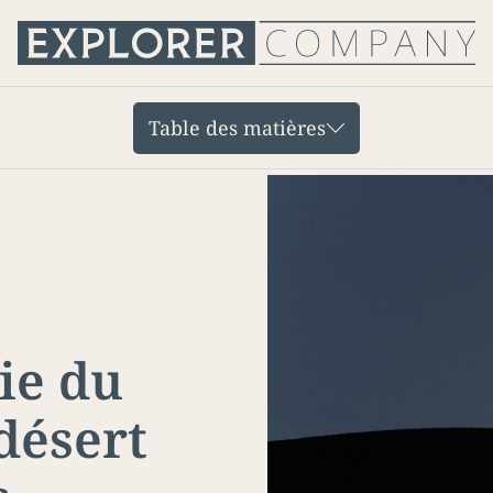
Table des matières
ie du
 désert