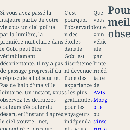
Pour
Si vous avez passé la
C'est
Que
meil
majeure partie de votre
pourquoi
vous
vie sous un ciel pollué
l'observatio
louie
obse
par la lumière, la
n des
z un
première nuit claire dans
étoiles
véhic
le Gobi peut être
dans le
ule
véritablement
Gobi est
par
désorientante. Il n'y a pas
discrèteme
l'inte
de passage progressif du
nt devenue
rméd
crépuscule à l'obscurité.
l'une des
iaire
Pas de halo d'une ville
expérience
de
lointaine. Un instant, vous
s les plus
AVIS
observez les dernières
gratifiantes
Mong
couleurs s'écouler du
pour les
olie
désert, et l'instant d'après,
voyageurs
ou
le ciel s'ouvre - net,
indépenda
s'insc
encombré et presque
nts. Vous
rire à