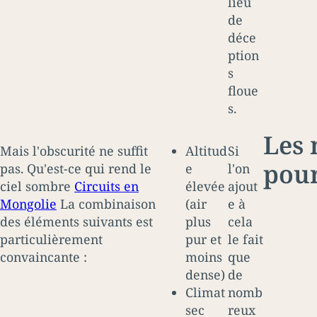
lieu
de
déce
ption
s
floue
s.
Les 
Mais l'obscurité ne suffit
Altitud
Si
pour
pas. Qu'est-ce qui rend le
e
l'on
ciel sombre
Circuits en
élevée
ajout
Mongolie
La combinaison
(air
e à
des éléments suivants est
plus
cela
particulièrement
pur et
le fait
convaincante :
moins
que
dense)
de
Climat
nomb
sec
reux