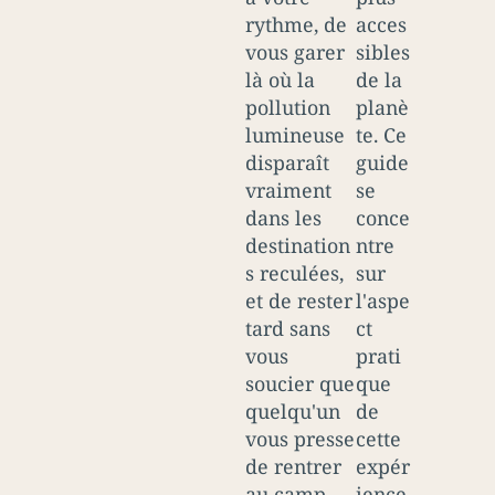
rythme, de
acces
vous garer
sibles
là où la
de la
pollution
planè
lumineuse
te. Ce
disparaît
guide
vraiment
se
dans les
conce
destination
ntre
s reculées,
sur
et de rester
l'aspe
tard sans
ct
vous
prati
soucier que
que
quelqu'un
de
vous presse
cette
de rentrer
expér
au camp.
ience