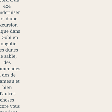
4x4
ndcruiser
ors d'une
xcursion
ique dans
e Gobi en
ongolie.
es dunes
e sable,
des
omenades
à dos de
ameau et
bien
d'autres
choses
core vous