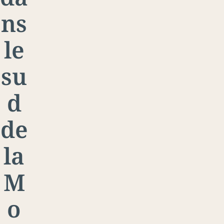
ns
le
su
d
de
la
M
o