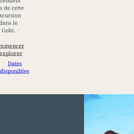
ttendent
rs de cette
xcursion
dans le
Gobi.
mmencer
 explorer
Dates
disponibles