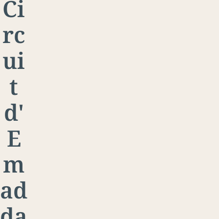
Ci
rc
ui
t
d'
E
m
ad
da