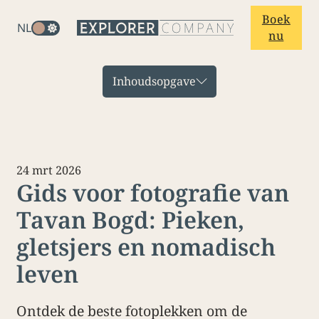
Boek
NL
nu
Inhoudsopgave
24 mrt 2026
Gids voor fotografie van
Tavan Bogd: Pieken,
gletsjers en nomadisch
leven
Ontdek de beste fotoplekken om de