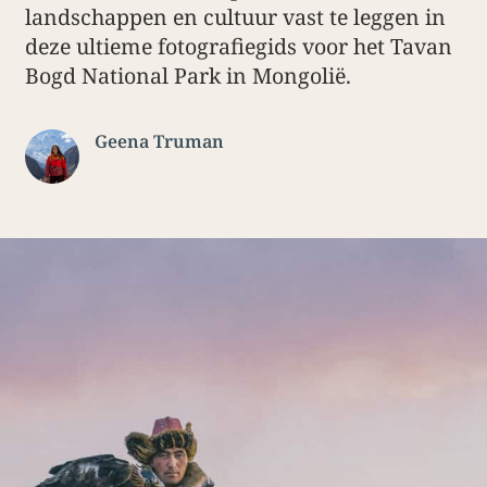
landschappen en cultuur vast te leggen in
deze ultieme fotografiegids voor het Tavan
Bogd National Park in Mongolië.
Geena Truman