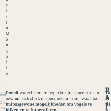
e
l
s
i
n
M
o
n
g
o
l
i
ë
.
B
T
D
Omdat waterbronnen beperkt zijn, concentreren
R
Ta
a
e
e
zwanen zich sterk in specifieke meren - waardoor
u
at
a
Zw
l
z
buitengewone mogelijkheden om vogels te
s
sii
an
t
e
kijken en te fotograferen
t
.
n