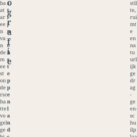
o
ba
s
stil
g
at
t
te,
ar
i
rui
r
ee
j
mt
a
n
n
e
va
-
en
f
n
e
na
i
de
n
tu
e
m
s
url
ee
t
ijk
st
e
ge
on
p
dr
de
p
ag
rsc
e
-
ha
n
ge
tte
l
en
vo
a
sc
gel
n
hu
ge
d
ilp
bi
s
laa