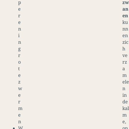
p
zw
e
an
r
en
e
ku
n
nn
i
en
n
zic
g
h
r
ve
o
rz
t
a
e
m
z
ele
w
n
e
in
r
de
m
kal
e
m
n
e,
W
op