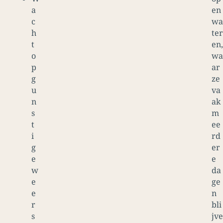
a
en
c
wa
h
ter
t
en,
o
wa
p
ar
g
ze
u
va
n
ak
s
m
t
ee
i
rd
g
er
e
e
w
da
e
ge
e
n
r
bli
s
jve