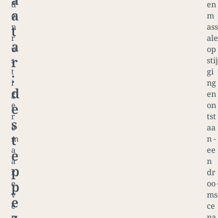
d
en
a
e
m
n
ass
t
r
ale
a
u
op
r
s
stij
t
gi
:
i
ng
d
g
en
e
on
e
r
tst
s
e
aa
t
m
n -
a
ee
e
a
n
p
r
dr
p
e
oo
v
ms
e
e
ce
z
n
na