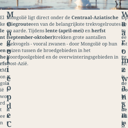
M
El
V
Mongolië ligt direct onder de
Centraal-Aziatische
D
Op
o
a
ke
o
vliegroute
een van de belangrijkste trekvogelroutes
e
he
n
a
le
o
op aarde. Tijdens
lente (april-mei)
en
herfst
m
t
nt
r
(september-oktober)
trekken grote aantallen
e
ee
g
r
e
v
trekvogels - vooral zwanen - door Mongolië op hun
e
rst
o
o
en
o
reizen tussen de broedgebieden in het
s
e
he
g
Noordpoolgebied en de overwinteringsgebieden in
t
ge
l
rfs
e
Oost-Azië.
i
zic
i
z
t
M
l
c
ht
ë
w
on
a
o
is
gol
a
n
de
o
a
ië
r
i
Go
p
n
wo
s
s
bi
rd
,
c
w
d
e
t
n
h
oe
e
n
ee
a
e
sti
C
s
n
t
s
jn