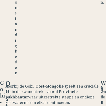
o
n.
m
s
t
a
n
d
i
g
h
e
d
e
n
O
G
W
A
Voorbij de Gobi,
Oost-Mongolië
speelt een cruciale
Z
o
a
o
f
rol in de zwanentrek - vooral
Provincie
wa
bi
a
s
g
Sukhbaatar
waar uitgestrekte steppe en ondiepe
ne
-
r
e
zoetwatermeren elkaar ontmoeten.
n
t