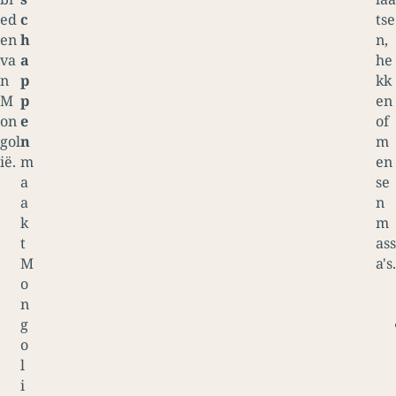
ed
c
tse
en
h
n,
va
a
he
n
p
kk
M
p
en
on
e
of
gol
n
m
ië.
m
en
a
se
a
n
k
m
t
ass
M
a's.
o
n
g
o
l
i