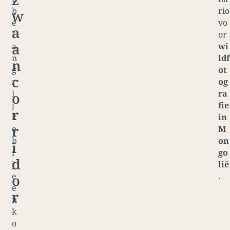
b
rio
w
e
vo
a
l
or
a
a
wi
n
ldf
n
g
ot
c
r
og
i
ra
o
j
fie
r
k
in
r
e
M
b
on
i
i
go
d
j
lië
e
.
o
e
r
n
k
o