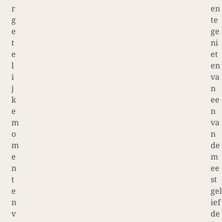
r
en
g
te
e
ge
t
ni
e
et
l
en
i
va
j
n
k
ee
e
n
m
va
o
n
m
de
e
m
n
ee
t
st
e
gel
n
ief
v
de