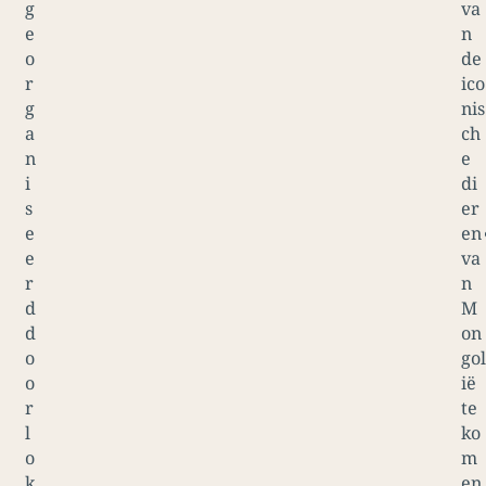
g
va
e
n
o
de
r
ico
g
nis
a
ch
n
e
i
di
s
er
e
en
e
va
r
n
d
M
d
on
o
gol
o
ië
r
te
l
ko
o
m
k
en,