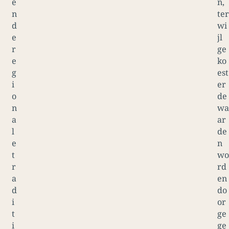
e
n,
n
ter
d
wi
e
jl
r
ge
e
ko
g
est
i
er
o
de
n
wa
a
ar
l
de
e
n
t
wo
r
rd
a
en
d
do
i
or
t
ge
i
ge