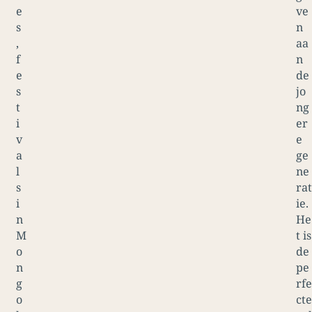
e
ve
s
n
,
aa
f
n
e
de
s
jo
t
ng
i
er
v
e
a
ge
l
ne
s
rat
i
ie.
n
He
M
t is
o
de
n
pe
g
rfe
o
cte