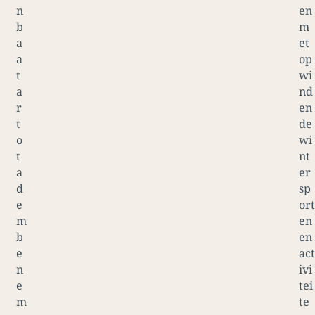
n
en
b
m
a
et
a
op
t
wi
a
nd
r
en
t
de
o
wi
t
nt
a
er
d
sp
e
ort
m
en
b
en
e
act
n
ivi
e
tei
m
te