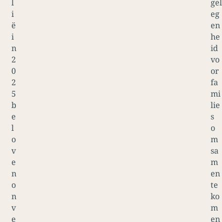
l
gel
i
eg
ë
en
i
he
n
id
2
vo
0
or
2
fa
5
mi
b
lie
e
s
l
o
o
m
v
sa
e
m
n
en
o
te
n
ko
v
m
e
en