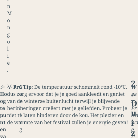
n
M
o
n
g
o
l
i
ë
.
2
🎉
💡
Pro Tip:
C
De temperatuur schommelt rond -10°C,
W
.
Ho
dus zorg ervoor dat je je goed aankleedt en geniet
u
aa
D
og
van de winterse buitenlucht terwijl je blijvende
r
r:
te
herinneringen creëert met je geliefden. Probeer je
l
Pr
u
pu
niet te laten hinderen door de kou. Het plezier en
i
ovi
i
nt
de warmte van het festival zullen je energie geven!
n
nci
en
g
e
z
va
,
U