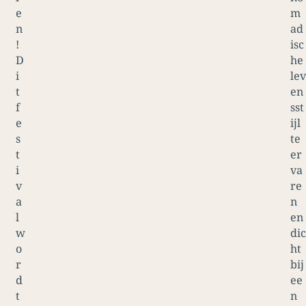
e
m
n
ad
!
isc
D
he
i
lev
t
en
f
sst
e
ijl
s
te
t
er
i
va
v
re
a
n
l
en
w
dic
o
ht
r
bij
d
ee
t
n