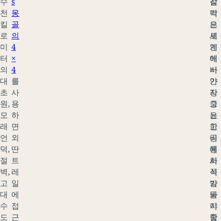
수
s
절
감
천
몽
벽
각
킬
골
은
으
로
의
세
로
미
4
계
인
터
×
에
해
의
4
서
바
대
를
가
얀
초
사
장
자
원,
용
중
그
모
하
요
는
래
면
한
고
언
외
공
비
덕,
딴
룡
에
절
트
화
서
벽,
레
석
꼭
고
일
발
가
대
에
굴
봐
수
접
지
야
도
근
중
할