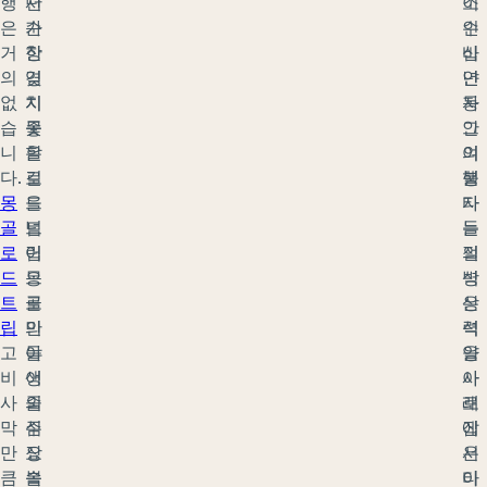
행
단
서
소
이
은
순
가
인
수
거
한
장
바
십
의
경
잊
얀
년
없
치
지
자
동
습
좋
못
그
안
니
은
할
의
여
다.
길
로
불
행
몽
을
드
타
자
골
넘
트
는
들
로
어
립
절
의
드
몽
으
벽
상
트
골
로
은
상
립
의
만
석
력
고
야
들
양
을
비
생
어
아
사
사
의
줄
래
로
막
심
주
에
잡
만
장
요
서
은
큼
속
볼
타
이