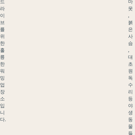
드
마
라
못
이
,
브
붉
를
은
위
사
한
슴
훌
,
륭
대
한
초
워
원
밍
독
업
수
장
리
소
등
입
야
니
생
다.
동
물
들