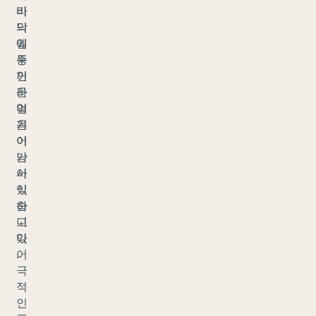
바
리
닥
의
에
일
두
종
꺼
인
운
라
얼
머
음
기
이
어
남
가
아
서
있
식
습
하
니
고
다
있
.
어
극
적
인