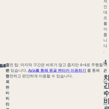
적
인
대
조
를
이
룹
니
다
.
4
고
좁
운전 팁: 마지막 구간은 바위가 많고 좁지만 4×4로 주행할
다
.
비
은
수 있습니다.
Avis를 통해 몽골 렌터카 이용하기
를 통해
른
구
협
안전하고 편안하게 이용할 수 있습니다.
고
르
곡
비
반
은
의
사
마
랜
이
치
드
칸
다
마