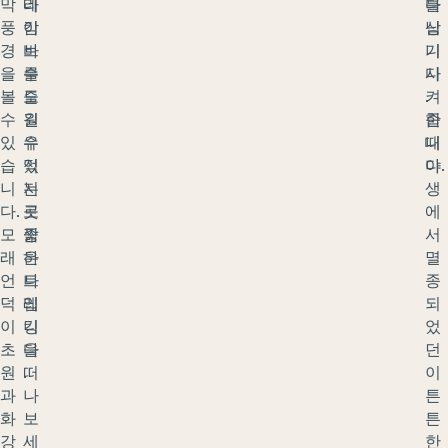
막
네
라
다
를
풍
캄
이
닙
상
경
바
브
니
기
을
수
를
다
시
볼
도
즐
.
켜
수
원
길
한
줍
있
유
수
때
니
습
적
있
야
다.
니
지
는
생
다.
로
곳
에
모
짧
중
서
래
은
하
멸
언
트
나
종
덕
레
입
되
이
킹
니
었
초
을
다
던
원
떠
.
이
과
나
튼
화
보
튼
강
세
한