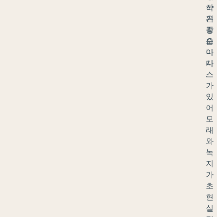
작
하
은
기
강
좋
오
습
아
니
시
다
스
.
가
있
어
모
래
와
녹
지
가
초
현
실