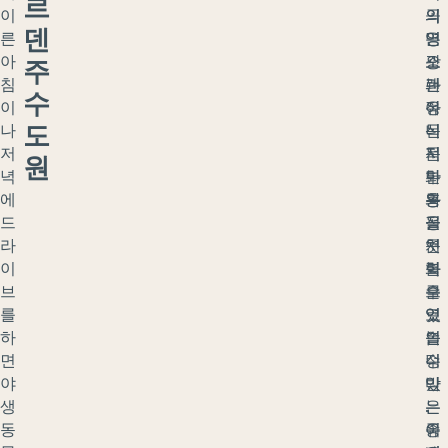
르
이
의
의
곡
덴
른
영
명
은
아
광
소
오
주
침
과
는
랜
수
이
정
아
유
도
나
신
니
목
저
적
지
문
원
녁
부
만
화
에
흥
몽
와
드
을
골
정
라
엿
문
치
이
볼
화
력
브
수
를
으
를
있
엿
로
하
습
볼
인
면
니
수
정
야
다
있
받
생
.
는
은
동
이
중
유