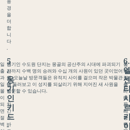
풍
경
을
더
합
니
다
.
5
6.
일
인
옹기인 수도원 단지는 몽골의 공산주의 시대에 파괴되기
옹
숙
.
출
사
전까지 수백 명의 승려와 수십 개의 사원이 있던 곳이었어
기
박
옹
과
이
요. 오늘날 방문객들은 유적지 사이를 걸으며 작은 박물관
강
장
일
더
을 둘러보고 이 성지를 되살리기 위해 지어진 새 사원을
을
소
기
몰
팁
방문할 수 있습니다.
따
:
인
이
:
라
인
되
차
자
근
키
면
간
리
의
드
절
수
한
강
-
벽
바
옹
변