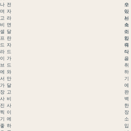
나
전
오
수
며
자
아
있
고
라
시
는
비
면
스
숙
셀
달
이
소
프
란
자
입
드
자
휴
니
라
드
식
다
이
가
을
.
브
드
취
에
와
하
서
만
기
가
달
에
장
고
완
사
비
벽
진
사
한
찍
이
장
기
에
소
좋
하
입