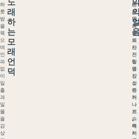
노
하
비
은
래
룻
사
몽
밤
막
골
하
을
의
최
는
묵
탁
고
모
으
트
의
며
인
사
래
인
전
진
언
파
망
촬
없
을
영
덕
이
감
장
일
상
소
출
하
중
과
거
하
일
나
나
몰
기
로
을
슭
,
감
에
특
상
서
히