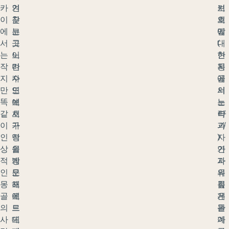
카
인
겨
키
보
이
근
찾
의
호
에
코
는
말
에
서
그
곳
(
대
는
노
이
현
한
작
칸
며
지
몽
지
자
수
에
골
만
연
도
서
의
똑
보
에
는
노
같
호
서
타
력
이
구
가
키
과
인
역
장
)
자
상
을
쉽
가
연
적
방
게
자
과
인
문
오
유
의
몽
해
프
롭
깊
골
에
로
게
은
의
르
드
돌
관
사
데
드
아
계