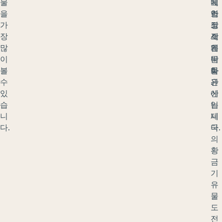
물
지
요
네
을
역
한
스
가
의
장
코
장
작
소
세
많
은
입
계
이
박
니
문
볼
물
다
화
수
관
.
유
있
에
산
습
는
입
니
제
니
다.
국
다.
의
황
금
기
유
물
도
전