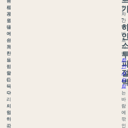
국
른
크
립
세
인
공
계
차
-
원
로
간
내
들
수
에
어
바
숨
선
르
겨
듯
가
진
한
나
욜
느
하
린
낌
얀
암
을
사
(
줍
리
독
니
탑
수
다
는
리
.
바
의
시
람
입
원
에
이
하
깎
라
고
인