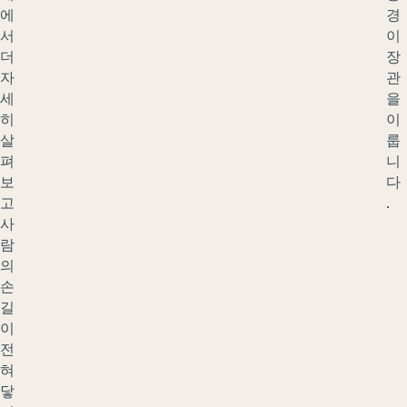
에
경
서
이
더
장
자
관
세
을
히
이
살
룹
펴
니
보
다
고
.
사
람
의
손
길
이
전
혀
닿