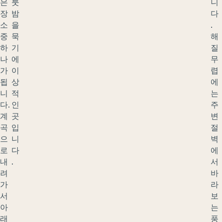
은
룻
니
장
밤
다
소
을
.
중
묵
해
하
기
질
나
에
무
가
이
렵
됩
상
에
니
적
는
다.
인
주
계
곳
변
곡
입
절
으
니
벽
로
다
에
내
.
서
려
바
가
라
서
보
아
는
래
풍