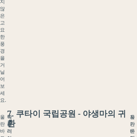
지
않
은
고
요
한
풍
경
을
거
닐
어
보
세
요.
7. 쿠타이 국립공원 - 야생마의 귀
울
박
꼭
울
자
환
란
트
들
란
가
바
리
러
바
운