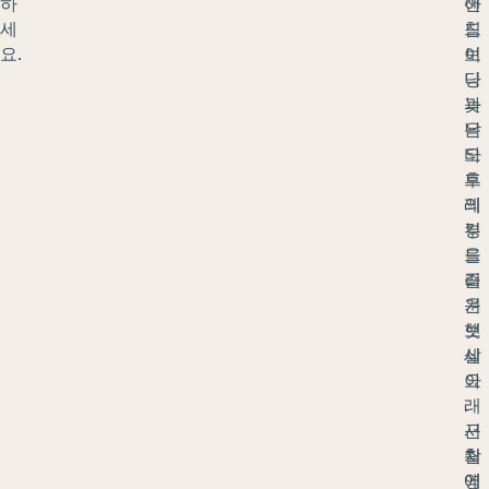
하
샌
아
세
드
침
요.
보
이
딩
나
과
늦
낙
은
타
오
트
후
레
의
킹
부
을
드
즐
러
겨
운
보
햇
세
살
요
아
.
래
근
서
처
촬
에
영