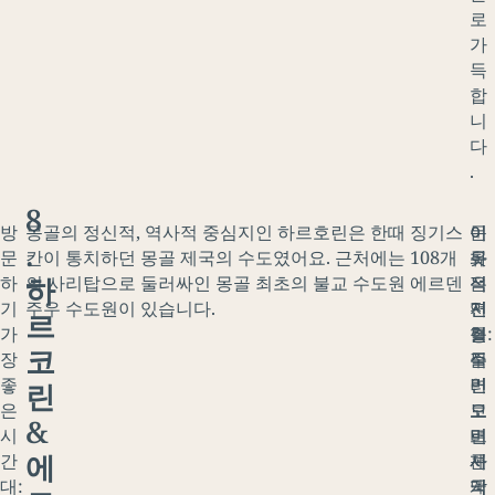
로
가
득
합
니
다
.
8
방
몽골의 정신적, 역사적 중심지인 하르호린은 한때 징기스
이
이
문
.
문
칸이 통치하던 몽골 제국의 수도였어요. 근처에는 108개
유
곳
화
하
하
의 사리탑으로 둘러싸인 몽골 최초의 불교 수도원 에르덴
적
은
적
기
주우 수도원이 있습니다.
지
전
연
르
가
를
형
결:
코
장
둘
적
주
좋
러
인
변
린
은
보
고
오
&
시
면
비
르
에
간
제
사
콘
대:
국
막
계