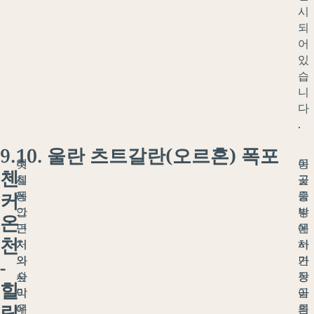
시
되
어
있
습
니
다
.
9.
10. 울란 츠트갈란(오르혼) 폭포
쳇
며
몽
이
첸
세
칠
골
곳
커
레
동
중
을
그
안
부
방
온
근
먼
에
문
천
처
지
서
하
의
와
가
면
-
숲
사
장
몽
힐
이
막
아
골
링
우
에
름
의