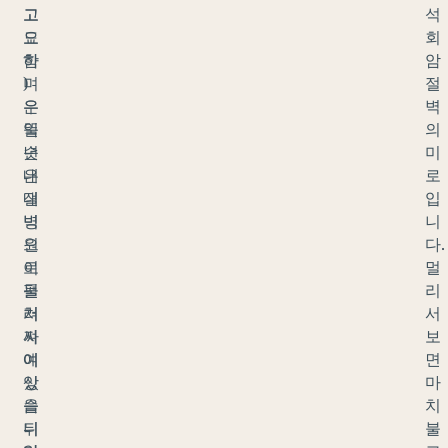
고
고
석
도
요
회
함
하
암
)
며
절
은
우
벽
일
뚝
의
년
솟
미
내
은
로
내
절
입
빙
벽
니
원
으
다.
이
로
멀
펼
둘
리
쳐
러
서
져
싸
보
예
여
면
상
있
마
을
습
치
뒤
니
불