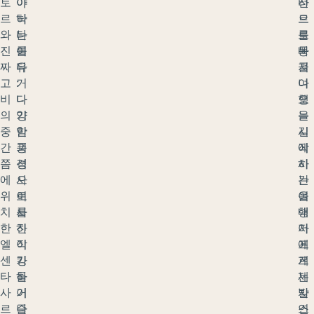
토
아
야
타
전
르
낙
하
르
으
와
타
는
를
로
진
를
이
빠
몽
짜
타
유
져
골
고
거
:
나
여
비
나
다
오
행
의
기
양
는
을
중
암
한
길
시
간
괴
풍
에
작
쯤
석
경
시
하
에
사
으
간
는
위
이
로
을
여
치
를
사
내
행
한
하
진
어
자
엘
이
작
프
에
센
킹
가
르
게
타
하
들
제
는
사
거
이
발
자
르
나
즐
스
연