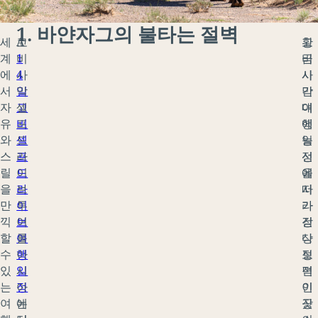
1. 바얀자그의 불타는 절벽
세
A
고
고
황
계
1
비
비
금
에
4
사
사
시
서
일
막
막
간
자
고
셀
여
대
유
비
프
행
에
와
셀
드
일
능
스
프
라
정
선
릴
드
이
에
을
을
라
브
서
따
만
이
투
가
라
끽
브
어
장
걷
할
여
를
상
다
수
행
아
징
보
있
일
시
적
면
는
정
아
인
이
여
는
에
장
곳