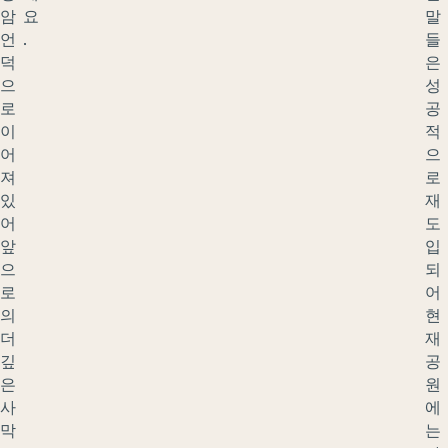
암
요
말
언
.
들
덕
은
으
성
로
공
이
적
어
으
져
로
있
재
어
도
앞
입
으
되
로
어
의
현
더
재
깊
공
은
원
사
에
막
는