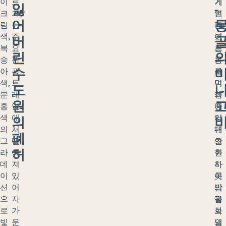
이
르
기
게
잃
-
크
가
인
르
어
림
는
키
캠
색,
주
이
프
버
복
요
드
는
린
숭
관
는
몽
수
아
광
사
골
색,
트
막
여
도
분
레
과
행
원
홍
일
중
에
색
에
앙
서
의
의
서
대
편
폐
그
떨
초
안
허
라
어
원
한
데
져
사
하
이
있
이
룻
션
어
의
밤
으
자
평
을
로
가
화
보
빛
운
의
낼