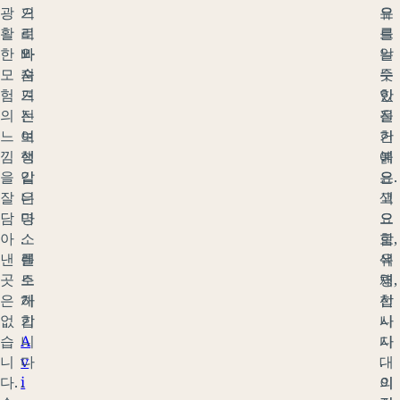
광
으
거
오
유
활
로
리
르
를
한
빠
와
는
알
모
져
숨
듯
수
험
드
겨
한
있
의
는
진
진
을
느
여
보
한
거
낌
행
석
붉
예
을
입
같
은
요.
잘
니
은
색
고
담
다
명
으
요
아
.
소
로
함,
낸
렌
를
유
색
곳
트
소
명
채,
은
하
개
합
선
없
기
합
니
사
습
A
니
다
시
니
v
다
.
대
다.
i
.
이
의