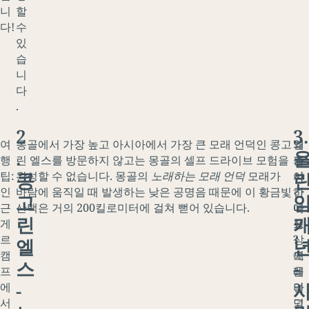
니
할
다!
수
있
습
니
다
.
2
3.
여
몽골에서 가장 높고 아시아에서 가장 큰 모래 언덕인 콩고
일
왜
.
행
린 엘스를 방문하지 않고는 몽골의 셀프 드라이브 모험을
출
가
콩
팁:
완성할 수 없습니다. 몽골의
노래하는 모래 언덕
모래가
시
야
인
바람에 움직일 때 발생하는 낮은 공명음 때문에 이 황금빛
간
하
고
근
산맥은 거의 200킬로미터에 걸쳐 뻗어 있습니다.
에
나
린
게
정
요
르
상
?
엘
캠
에
모
스
-
프
올
래
-
에
라
언
서
고
덕