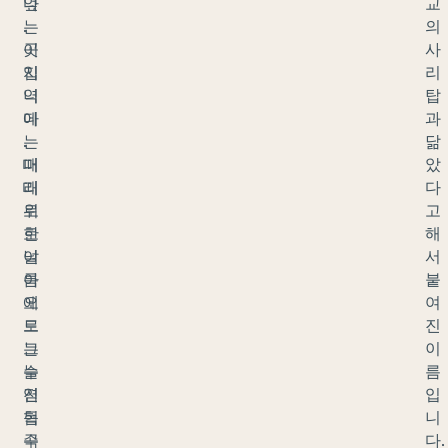
엎
다
교
는
.
의
곳
이
사
입
지
리
니
역
탑
다
에
과
.
는
닮
때
머
았
때
리
다
로
위
고
한
로
해
여
날
서
름
아
붙
에
오
여
도
르
진
그
는
이
늘
수
름
진
염
입
협
독
니
곡
수
다.