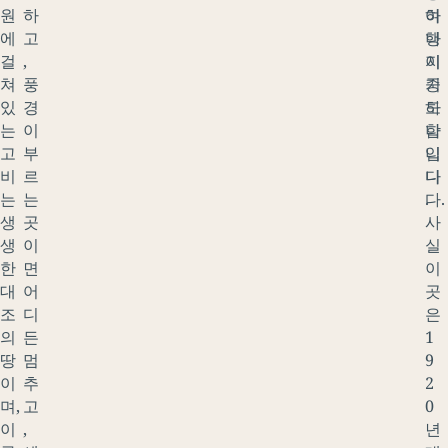
원
하
하
여
에
고
나
행
걸
,
이
지
쳐
풍
기
중
있
경
도
하
는
이
합
나
고
부
니
입
비
르
다
니
는
는
.
다.
생
곳
사
생
이
실
한
면
이
대
어
곳
조
디
은
의
든
1
땅
멈
9
이
추
2
며,
고
0
이
,
년