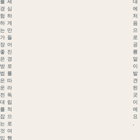
를
세
대
경
심
에
험
하
처
하
게
음
는
만
으
가
들
로
장
어
공
좋
진
룡
은
경
알
방
로
이
법
를
발
은
따
견
운
라
된
전
독
곳
대
립
이
를
적
에
잡
으
요
는
로
.
것
여
입
행