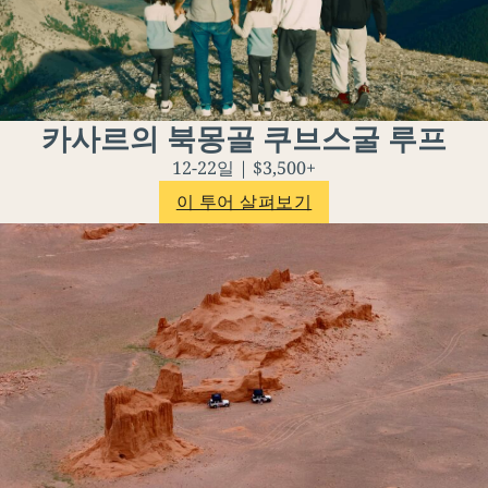
카사르의 북몽골 쿠브스굴 루프
12-22일 | $3,500+
이 투어 살펴보기