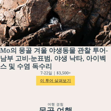
Mo의 몽골 겨울 야생동물 관찰 투어-
남부 고비-눈표범, 야생 낙타, 아이벡
스 및 수염 독수리
7-22일 | $3,500+
이 투어 살펴보기
여행 경험
몽골 여행