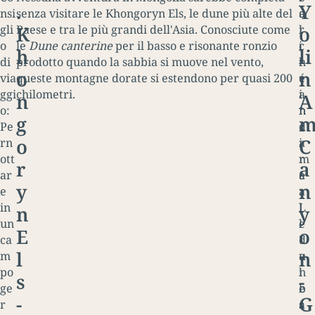
.
Y
nsi
senza visitare le Khongoryn Els, le dune più alte del
a
e
K
o
gli
Paese e tra le più grandi dell'Asia. Conosciute come
l
r
o
le
Dune canterine
per il basso e risonante ronzio
i
c
h
li
di
prodotto quando la sabbia si muove nel vento,
t
h
o
n
via
queste montagne dorate si estendono per quasi 200
e
é
ggi
chilometri.
i
a
n
A
o:
n
n
g
Pe
c
d
o
C
rn
i
a
ott
m
r
r
a
ar
a
e
y
n
e
a
:
in
l
L
n
y
un
l
e
E
o
ca
'
d
l
n
m
a
u
po
l
n
s
-
ge
b
e
-
G
r
a
s