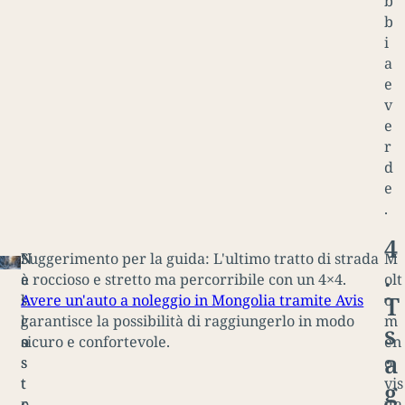
b
b
i
a
e
v
e
r
d
e
.
4
N
N
Suggerimento per la guida: L'ultimo tratto di strada
M
.
a
e
è roccioso e stretto ma percorribile con un 4×4.
olt
T
s
l
Avere un'auto a noleggio in Mongolia tramite Avis
o
c
l
garantisce la possibilità di raggiungerlo in modo
m
s
o
a
sicuro e confortevole.
en
a
s
s
o
t
t
vis
g
o
r
ita