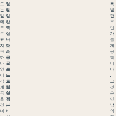
도
알
것
특
눈
타
을
별
앞
이
알
한
에
산
려
무
도
맥
드
언
로
이
립
가
표
구
니
를
지
름
다
제
판
속
.
공
하
으
몽
합
나
로
골
니
없
솟
로
다
이
아
드
.
강
오
트
그
계
르
립
것
곡
는
일
은
을
서
정
만
건
부
.
남
너
바
의