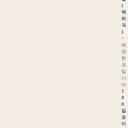
(
백
하
곡
)
~
에
관
한
것
입
니
다
1
8
0
킬
로
미