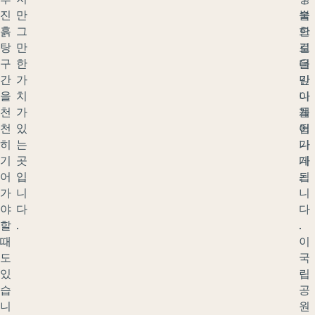
진
만
속
불
흙
그
으
한
탕
만
로
길
구
한
더
을
간
가
깊
만
을
치
이
나
천
가
들
게
천
있
어
됩
히
는
가
니
기
곳
게
다
어
입
됩
.
가
니
니
야
다
다
할
.
.
때
이
도
국
있
립
습
공
니
원