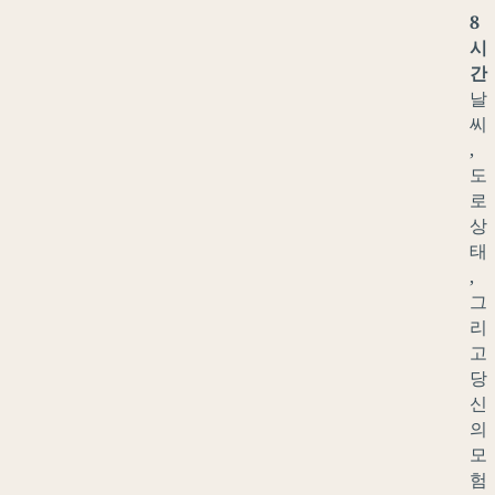
8
시
간
날
씨
,
도
로
상
태
,
그
리
고
당
신
의
모
험