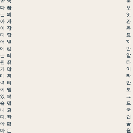
한
몽
행
는
움
다
골
자
무
으
는
의
에
엇
로
아
가
게
인
가
이
장
사
가
득
디
잘
랑
요
하
어
알
받
?
지
에
려
는
만
는
지
이
알
뭔
지
유
타
가
않
까
이
매
은
지
타
력
비
여
반
이
밀
행
보
있
로
에
그
습
여
필
드
니
겨
요
국
다.
지
한
립
아
며
모
공
마
,
든
원