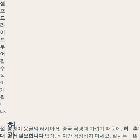
셀
프
드
라
이
브
투
어
필
수
적
이
게
됩
니
다.
허
절
그
공원이 몽골의 러시아 및 중국 국경과 가깝기 때문에,
허
출
Av
가
대
것
가가 필요합니다
입장. 하지만 걱정하지 마세요. 절차는
발
is