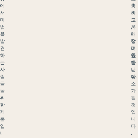
에
충
동
서
하
의
마
고
도
법
,
움
을
재
에
발
정
달
견
비
려
하
를
있
는
하
습
사
는
니
람
장
다.
들
소
을
가
위
될
한
것
제
입
품
니
입
다
니
.