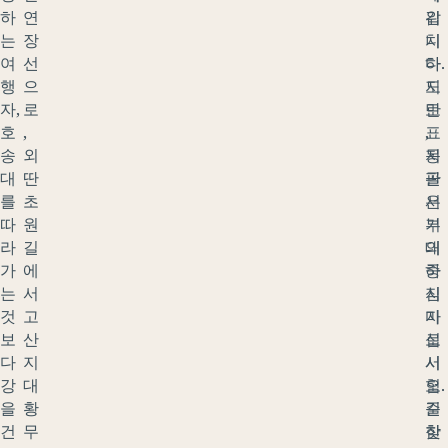
하
연
위
갑
는
장
치
니
여
선
하
다.
행
으
지
도
자,
로
만
로
호
,
,
표
송
외
몽
지
대
딴
골
판
를
초
서
은
따
원
부
기
라
길
의
대
가
에
중
하
는
서
심
지
것
고
지
마
보
산
로
십
다
지
서
시
강
대
험
오.
을
황
준
길
건
무
한
찾