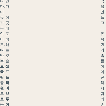
니
간
곡
다.
다
을
이
.
만
유
이
들
가
곳
고
무
에
,
엇
도
유
이
착
목
든,
하
민
타
는
가
반
것
족
복
은
들
드
셀
이
국
프
여
립
드
전
공
라
히
원
이
사
으
브
람
로
투
의
운
어
손