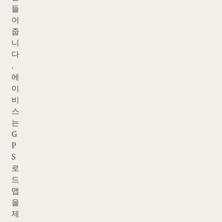
들
어
줍
니
다
.
에
이
비
스
는
G
P
S
로
드
맵
을
제