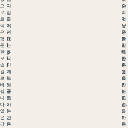
으
처
다
입
다
수
로,
럼
.
그
.
리
트
흩
하
것
어
사
랙
어
지
.
느
냥
은
져
만
정
순
꾼
험
있
Ö
복
간
들
준
는
l
할
탁
이
한
유
g
때
트
새
오
목
i
마
인
를
솔
민
i
다
평
훈
길
게
서
고
원
련
로
르
부
요
을
시
바
의
몽
함
가
키
뀝
풍
골
이
로
는
니
경
로
공
지
모
다.
이
가
기
르
습.
얕
마
는
를
다
은
치
관
가
보
강
다
문
득
면