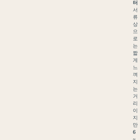
터
서
류
상
으
로
는
짧
게
느
껴
지
는
거
리
이
지
만
6
~