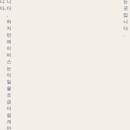
니
니
는
다.
다
곳
.
입
하
니
지
다
만
.
에
이
비
스
는
이
일
을
조
금
더
쉽
게
만