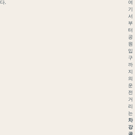
다.
여
기
서
부
터
공
원
입
구
까
지
의
운
전
거
리
는
차
강
골