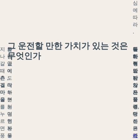
심
에
따
라
.
그 운전할 만한 가치가 있는 것은
지
차
틀
타
필
문
무엇인가
나
간
림
반
터
화
갈
골
없
복
링
적
때
에
이
드
되
만
츤
도
,
까
지
남
겔
착
대
지
않
가
마
하
부
자
은
는
을
면
분
율
풍
길
를
눈
의
주
경
에,
누
덮
여
행
대
당
르
인
행
하
초
신
면
봉
자
는
원
은
풍
우
들
것
에
카