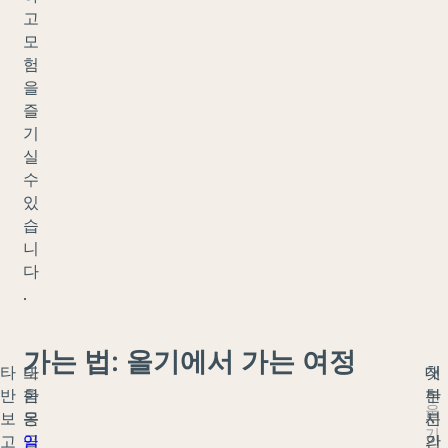
고
모
험
을
즐
기
실
수
있
습
니
다
.
가는 법: 올기에서 가는 여정
타
또
다
대
첫
반
한
음
부
한
울
보
몽
은
분
시
기
고
골
임
의
간