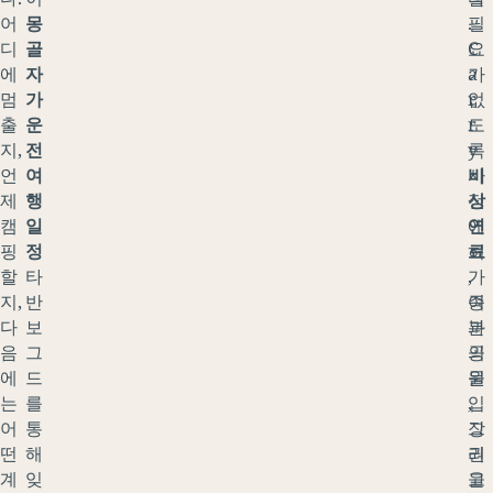
어
몽
.
필
디
골
C
요
에
자
a
가
멈
가
r
없
출
운
r
도
지,
전
y
록
언
여
비
사
제
행
상
전
캠
일
연
에
핑
정
료
허
할
타
,
가
지,
반
여
증
다
보
분
과
음
그
의
공
에
드
물
원
는
를
,
입
어
통
그
장
떤
해
리
권
계
잊
고
을