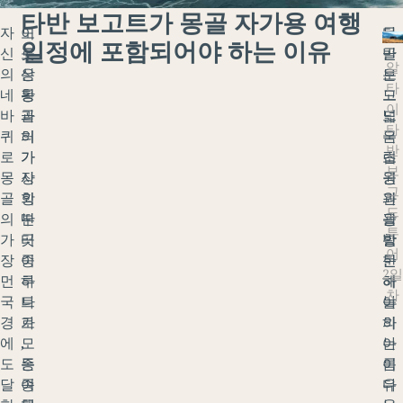
타반 보고트가 몽골 자가용 여행
자
이
도
타
몽
일정에 포함되어야 하는 이유
신
곳
로
반
골
알
의
은
상
보
은
타
네
몽
황
고
드
이
바
골
과
드
넓
타
퀴
의
허
국
은
반
로
가
가
립
초
보
몽
장
사
공
원
그
골
외
항
원
과
드
의
딴
부
을
광
투
가
곳
터
방
활
어
장
중
이
문
한
2일
먼
하
루
해
하
차
국
나
트
야
늘
경
로
가
하
의
에
,
모
는
아
도
종
든
이
름
달
종
여
유
다