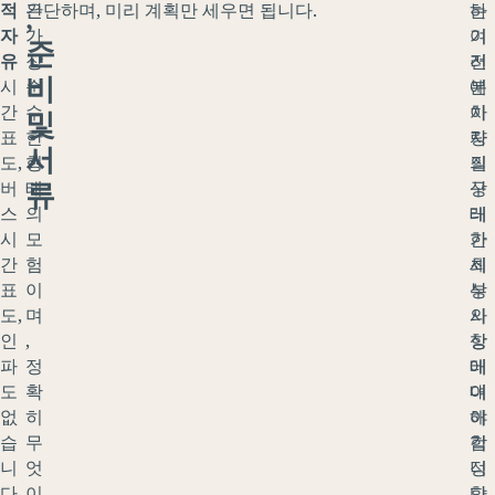
,
적
은
간단하며, 미리 계획만 세우면 됩니다.
하
는
자
가
기
여
준
유
장
전
러
비
시
순
에
분
간
수
차
이
및
표
한
량
자
서
도,
형
의
질
류
버
태
상
구
스
의
태
레
시
모
가
한
간
험
최
세
표
이
상
부
도,
며
의
사
인
,
상
항
파
정
태
에
도
확
여
대
없
히
야
해
습
무
합
걱
니
엇
니
정
다.
이
다
할