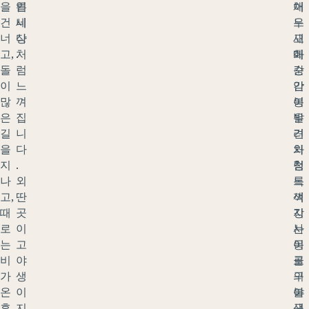
을
른
입
채
어
건
세
니
우
느
너
상
다
고
새
고,
처
.
매
화
돌
럼
순
강
이
느
간
암
많
껴
이
봉
은
집
발
우
길
니
견
리
을
다
처
와
지
.
럼
청
나
외
느
록
고,
딴
껴
색
때
곳
지
강
로
이
는
사
는
고
몽
이
비
야
골
로
가
생
의
구
온
이
야
불
후
지
생
구