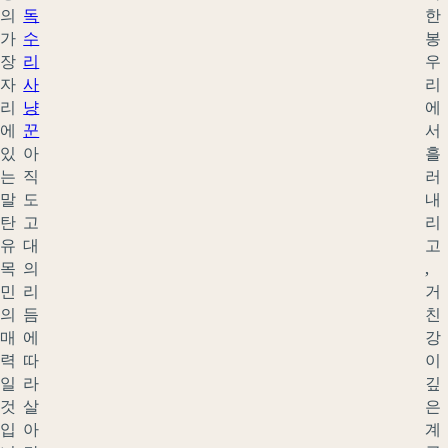
의
독
한
가
수
봉
장
리
우
자
사
리
리
냥
에
에
꾼
서
있
아
흘
는
직
러
말
도
내
탄
고
리
유
대
고
목
의
,
민
리
거
의
듬
친
매
에
강
력
따
이
일
라
깊
것
살
은
입
아
계