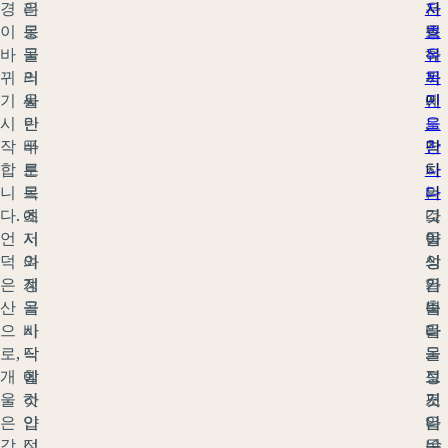
경
리
은
은
서
자
이
로
몽
목
빙
흐
바
둘
골
적
하
유
뀌
러
의
지
까
목
기
싸
울
에
지
민
시
인
란
도
,
을
작
푸
바
착
경
만
합
른
토
하
치
나
니
목
르
는
의
다
다.
초
에
것
다
그
언
지
서
이
양
들
덕
와
여
상
성
의
은
계
정
입
은
가
산
곡
을
니
놀
축
으
바
시
다
라
을
로,
닥
작
.
울
돌
개
에
할
그
정
보
울
하
것
것
도
거
은
얀
입
은
입
나
강
점
니
수
니
독