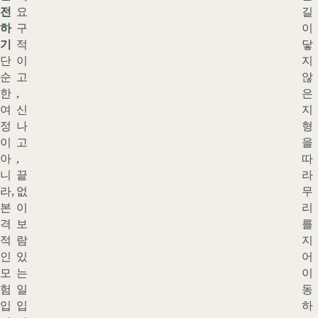
전
요
길
하
구
이
기
적
닿
단
이
지
순
고
않
한
,
은
여
신
지
정
나
형
이
고
을
아
,
따
니
끝
라
라,
없
무
본
이
리
격
보
를
적
람
지
인
있
어
모
는
이
험
일
동
입
입
하