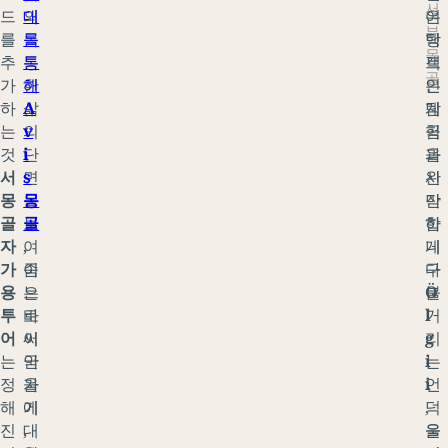
서
드
의
대
여
은
부
를
독
를
행
탁
몽
추
특
통
객
트
골
가
한
해
은
인
하
삶
A
탐
계
는
의
v
험
곡
것
단
i
을
과
서
면
s
시
완
몽
을
몽
작
만
골
보
골
합
하
자
여
,
니
게
가
줌
이
다
구
용
으
는
Ö
불
투
로
바
l
거
어
써
이
g
리
는
국
안
i
는
정
가
울
i
언
해
에
기
,
덕
진
대
,
울
을