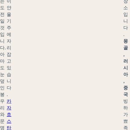
는
이
장
도
얀
소
전
울
입
일
기
니
것
주
다
입
에
.
니
자
몽
다.
리
골
아
잡
,
마
고
러
도
있
시
눈
습
아
덮
니
,
인
다
중
봉
.
국
우
카
빙
리
자
하
와
흐
가
문
스
뾰
명
탄
족