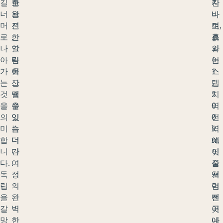
길
한
호
란
지
너
완
브
바
나
머
전
드
토
며,
로
한
,
르
흙
나
그
알
와
길
아
림
타
는
이
가
을
이
1
스
는
그
산
,
텝
것
릴
맥
5
지
을
수
을
0
역
의
있
잇
0
전
미
습
는
k
역
합
니
더
m
에
니
다
긴
이
핏
다.
.
여
상
줄
독
정
떨
처
립
의
어
럼
을
완
진
뻗
갈
벽
곳
어
망
한
에
나