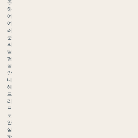
공
하
여
여
러
분
의
탐
험
을
안
내
해
드
리
므
로
안
심
하