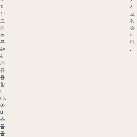
지
해
상
보
고
겠
가
습
높
니
은
다
4×
.
4
가
유
용
합
니
다.
아
비
스
몽
골