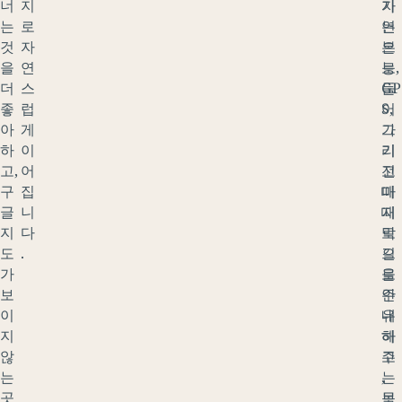
너
지
자
기
는
로
연
는
것
자
으
본
을
연
로
능,
더
스
들
GP
좋
럽
어
S,
아
게
가
그
하
이
기
리
고,
어
전
고
구
집
마
때
글
니
지
때
지
다
막
로
도
.
으
길
가
로
을
보
주
안
이
유
내
지
하
해
않
고
주
는
,
는
곳
보
목