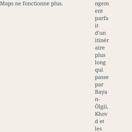
Maps ne fonctionne plus.
ngem
ent
parfa
it
d'un
itinér
aire
plus
long
qui
passe
par
Baya
n-
Ölgii,
Khov
d et
les