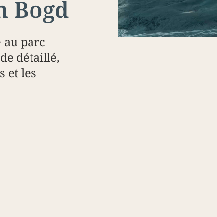
n Bogd
e au parc
de détaillé,
s et les