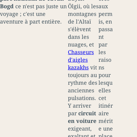
Bogd
ce n'est pas juste un
Ölgii, où les
aux
voyage ; c'est une
montagnes
perm
aventure à part entière.
de l'Altaï
is, en
s'élèvent
passa
dans les
nt
nuages, et
par
Chasseurs
les
d'aigles
raiso
kazakhs
vit
ns
toujours au
pour
rythme des
lesqu
anciennes
elles
pulsations.
cet
Y arriver
itinér
par
circuit
aire
en voiture
mérit
exigeant,
e une
exaltant et
place