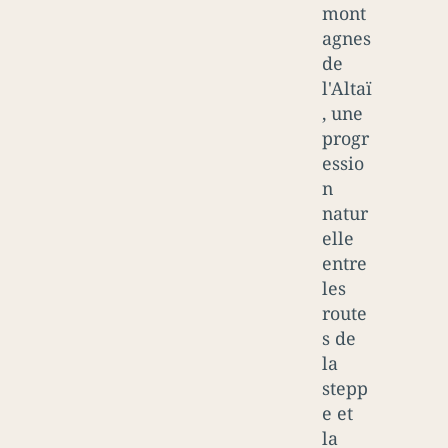
mont
agnes
de
l'Altaï
, une
progr
essio
n
natur
elle
entre
les
route
s de
la
stepp
e et
la