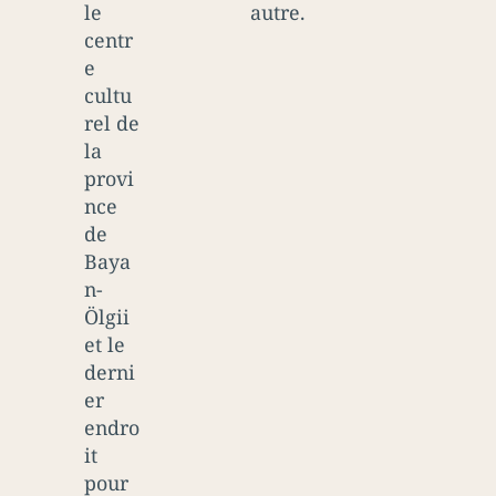
le
autre.
centr
e
cultu
rel de
la
provi
nce
de
Baya
n-
Ölgii
et le
derni
er
endro
it
pour