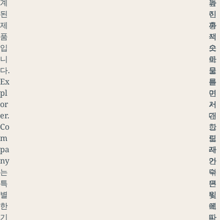
계
높
과
된
이
진
제
까
홍
품
지
색
입
솟
으
니
아
로
다.
오
물
Ex
른
들
pl
이
면
or
거
서
er.
대
긴
Co
한
그
m
모
림
pa
래
자
ny
언
가
는
덕
수
특
은
면
별
빛
위
한
에
로
기
따
파