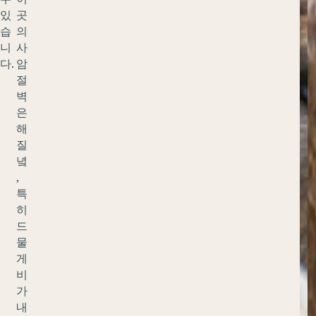
있
곳
습
의
니
사
다.
암
절
벽
은
해
질
녘
,
특
히
드
물
게
비
가
내