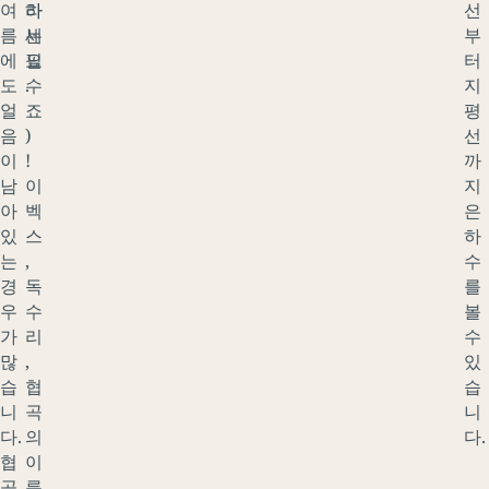
여
하
라
선
름
세
는
부
에
요
필
터
도
.
수
지
얼
죠
평
음
)
선
이
!
까
남
이
지
아
벡
은
있
스
하
는
,
수
경
독
를
우
수
볼
가
리
수
많
,
있
습
협
습
니
곡
니
다.
의
다.
협
이
곡
름