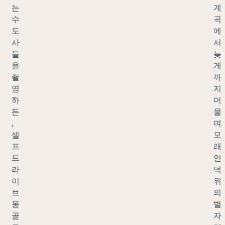
는
계
수
곡
도
에
사
서
들
늦
을
게
촬
까
영
지
하
머
든
물
,
며
셀
모
프
래
드
언
라
덕
이
위
브
의
몽
별
골
자