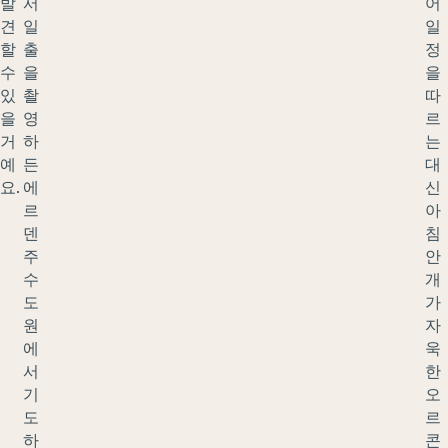
발
서
어
견
일
일
할
출
정
수
을
을
있
촬
따
을
영
르
거
하
는
예
든
대
요.
에
신
르
아
덴
침
주
안
수
개
도
가
원
자
에
욱
서
한
기
오
도
르
하
콘