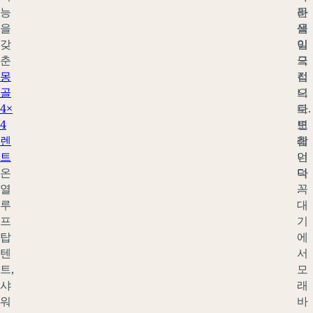
능
라
문
을
색
을
갖
이
일
춘
극
으
몽
적
킵
골
으
니
4×
로
다.
4
변
모
렌
합
래
트
니
언
온
다
덕
열
.
꼭
루
대
프
기
탑
에
텐
서
트,
모
샤
래
워
바