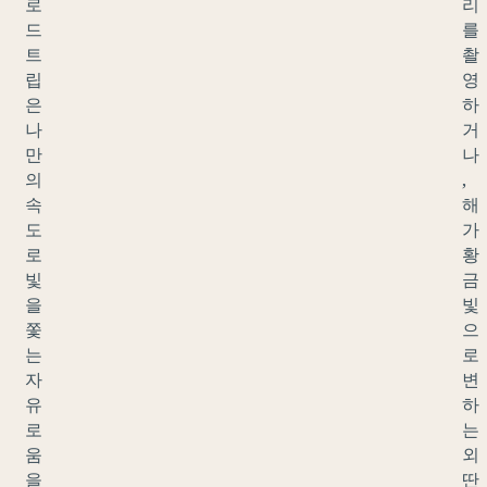
로
리
드
를
트
촬
립
영
은
하
나
거
만
나
의
,
속
해
도
가
로
황
빛
금
을
빛
쫓
으
는
로
자
변
유
하
로
는
움
외
을
딴