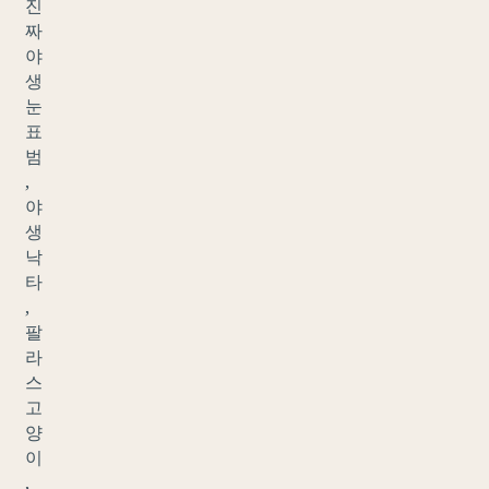
진
짜
야
생
눈
표
범
,
야
생
낙
타
,
팔
라
스
고
양
이
,