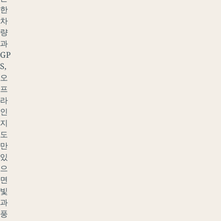
한
차
량
과
GP
S,
오
프
라
인
지
도
만
있
으
면
빛
과
풍