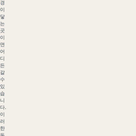
경
이
닿
는
곳
이
면
어
디
든
갈
수
있
습
니
다.
이
러
한
독