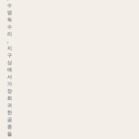
수
염
독
수
리
,
지
구
상
에
서
가
장
희
귀
한
곰
종
들