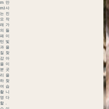
m
만
m)
사
는
진
모
작
래
가
의
들
패
이
턴
빛
과
을
질
찾
감
아
을
이
분
곳
리
을
하
찾
여
습
촬
니
영
다
할
.
수
이