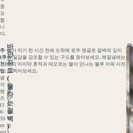
중
요
합
니
다.
바
욜
추
바
해가 지기 한 시간 전에 도착해 로우 앵글로 절벽의 깊이
최
얀
린
(추
얀
와 질감을 강조할 수 있는 구도를 찾아보세요. 해질녘에는
고
자
암
천)
자
낮의 마지막 흔적과 떠오르는 별이 만나는 블루 아워 사진
의
그
캐
팁:
그
을 찍어보세요.
시
(
년
광
,
간
각
즉
:
불
-
렌
불
늦
타
그
즈
타
은
는
림
(1
는
오
절
자
6-
절
후
벽
,
35
벽
부
)
얼
m
은
터
m)
1
일