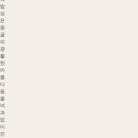
립
성
은
몽
골
의
광
활
한
아
름
다
움
을
여
과
없
이
진