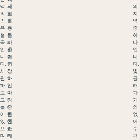
맥
와
게
의
의
얼
도
지
좁
음
훌
역
은
층
륭
중
협
을
한
하
곡
비
사
나
입
추
진
입
니
기
촬
니
다.
시
영
다.
시
작
장
빛
원
하
소
공
하
는
입
해
고
아
니
가
그
침
다
거
늘
중
(
의
이
반
물
없
있
에
론
어
으
도
카
수
며
착
메
평