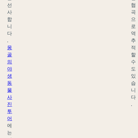
선
협
사
곡
합
으
니
로
다
역
.
추
몽
적
골
할
의
수
야
도
생
있
동
습
물
니
사
다
진
.
투
어
에
는