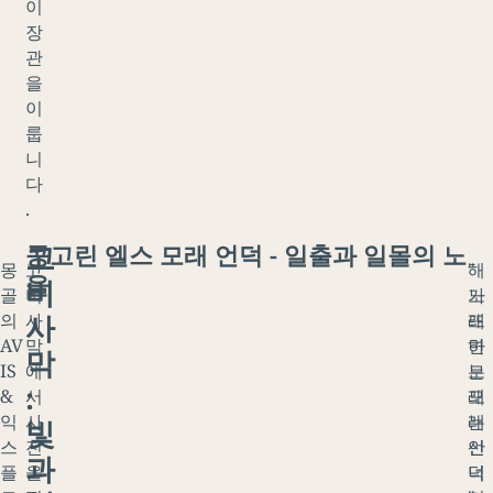
이
장
관
을
이
룹
니
다
.
고
콩고린 엘스 모래 언덕 - 일출과 일몰의 노
몽
고
"
해
을
비
골
비
노
가
사
의
사
래
뜨
AV
막
하
면
막
IS
에
는
모
:
&
서
모
래
익
사
래
는
빛
스
진
언
산
과
플
을
덕
너