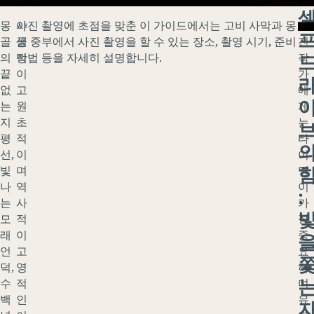
몽
야
사진 촬영에 초점을 맞춘 이 가이드에서는 고비 사막과 몽
사
골
생
골 중부에서 사진 촬영을 할 수 있는 장소, 촬영 시기, 준비
진
의
적
방법 등을 자세히 설명합니다.
작
끝
이
가
없
고
에
는
원
게
지
초
는
평
적
타
선,
이
이
빛
며
밍
나
역
이
:
는
사
가
모
적
장
래
이
중
언
고
요
덕,
영
하
수
적
며
백
인
유