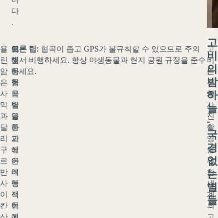
다
.
고
욜
햇
야
드론 팁:
협곡이 좁고 GPS가 불규칙할 수 있으므로 주의
고
비
린
빛
생
해서 비행하세요. 항상 야생동물과 현지 공원 규정을 준수
비
의
암
이
동
하세요.
는
밤
은
협
물
천
하
사
곡
을
체
막
벽
촬
사
늘
과
을
영
진
-
달
통
하
촬
국
리
과
고
영
경
구
해
싶
을
없
르
아
은
위
는
반
래
여
한
사
녹
행
세
별
이
색
객
계
들
칸
이
들
최
산
끼
에
고