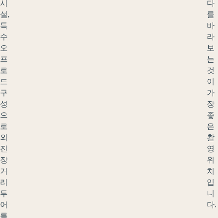
시
다
설,
를
특
바
수
라
오
보
프
는
로
것
드
이
구
가
성
장
으
좋
로
은
외
촬
진
영
장
위
거
치
리
입
투
니
어
다.
를