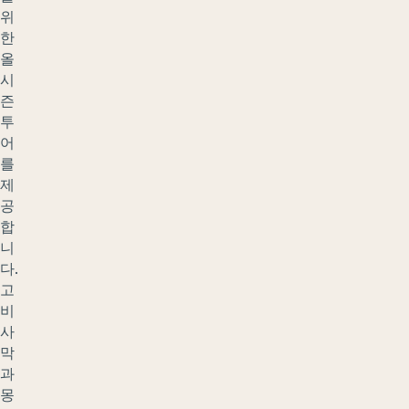
위
한
올
시
즌
투
어
를
제
공
합
니
다.
고
비
사
막
과
몽