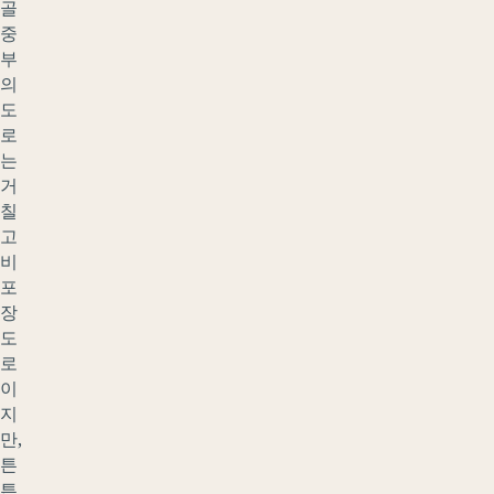
골
중
부
의
도
로
는
거
칠
고
비
포
장
도
로
이
지
만,
튼
튼