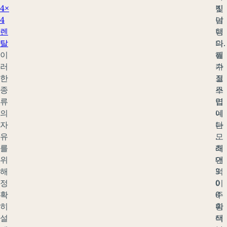
4×
진
빛
4
여
납
렌
행
니
탈
의
다.
이
필
해
러
수
가
한
코
질
종
스
무
류
입
렵
의
니
에
자
다
는
유
.
모
를
최
래
위
대
언
해
3
덕
정
0
이
확
0
주
히
미
황
설
터
색