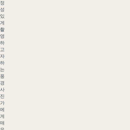
정
성
있
게
촬
영
하
고
자
하
는
풍
경
사
진
가
에
게
매
우