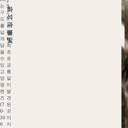
-
음
는
9
몰
화
,
구
2
까
석
독
도
0
지
과
수
를
년
.
불
리
넓
대
빛
게
에
담
최
을
초
수
로
있
공
고
룡
망
알
원
이
렌
발
즈
견
(7
된
0-
곳
20
이
0
지