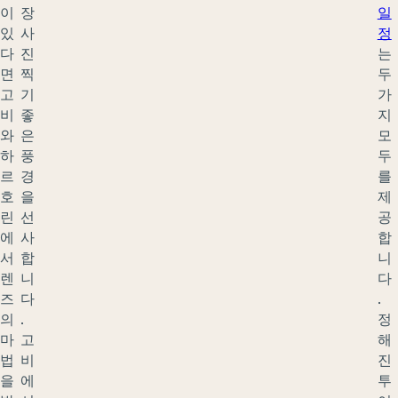
이
장
일
있
사
정
다
진
는
면
찍
두
고
기
가
비
좋
지
와
은
모
하
풍
두
르
경
를
호
을
제
린
선
공
에
사
합
서
합
니
렌
니
다
즈
다
.
의
.
정
마
고
해
법
비
진
을
에
투