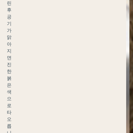
린
후
공
기
가
맑
아
지
면
진
한
붉
은
색
으
로
타
오
릅
니