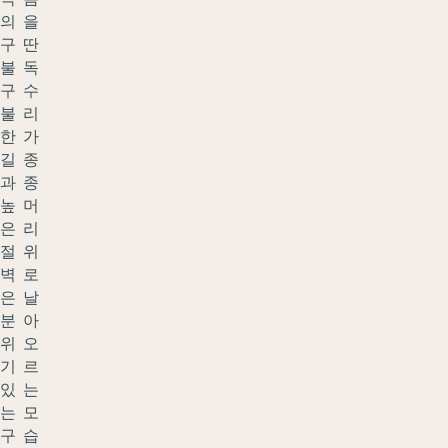
의
을
구
딴
불
독
구
수
불
리
한
가
길
종
과
종
높
머
은
리
절
위
벽
로
은
날
분
아
위
오
기
르
있
는
는
모
구
습