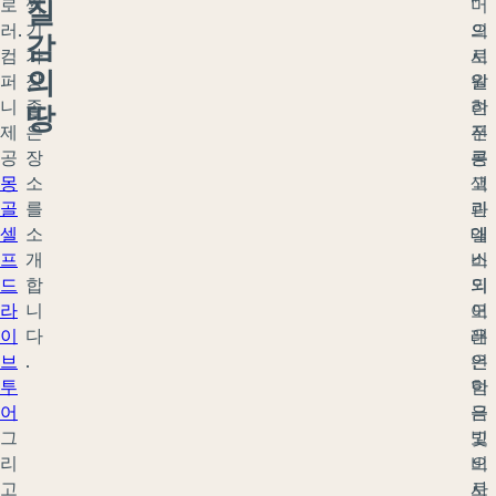
질
로
찍
"
머
러.
기
으
의
감
컴
가
로
시
의
퍼
장
알
원
니
좋
려
한
땅
제
은
진
푸
공
장
콩
른
몽
소
고
색
골
를
린
과
셀
소
엘
대
프
개
스
비
드
합
의
되
라
니
모
어
이
다
래
은
브
.
언
은
투
덕
한
어
은
금
그
고
빛
리
비
으
고
사
로