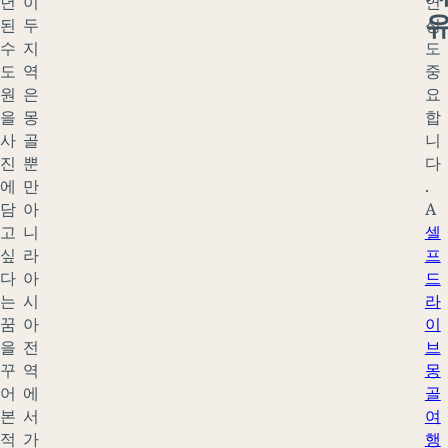
년
이
연
된
두
성
수
지
도
도
역
중
원
은
요
을
몽
합
사
골
니
진
뿐
다
에
만
.
담
아
A
고
니
셀
싶
라
프
다
아
드
는
시
라
꿈
아
이
을
전
브
꾸
역
몽
어
에
골
본
서
여
적
가
행