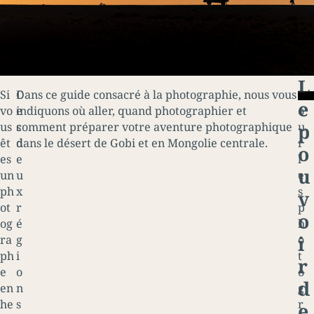
L
Si
C
Dans ce guide consacré à la photographie, nous vous
P
e
vo
e
indiquons où aller, quand photographier et
o
p
us
s
comment préparer votre aventure photographique
u
êt
d
dans le désert de Gobi et en Mongolie centrale.
r
o
es
e
l
u
un
u
e
ph
x
s
v
ot
r
p
o
og
é
h
i
ra
g
o
ph
i
t
r
e
o
o
d
en
n
g
he
s
r
e