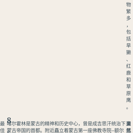
物
繁
多
，
包
括
旱
獭
、
红
鹿
和
草
原
鹰
。
8
最
喀尔霍林是蒙古的精神和历史中心，曾是成吉思汗统治下
通
虽
文
.
佳
蒙古帝国的首都。附近矗立着蒙古第一座佛教寺院--额尔
过
然
化