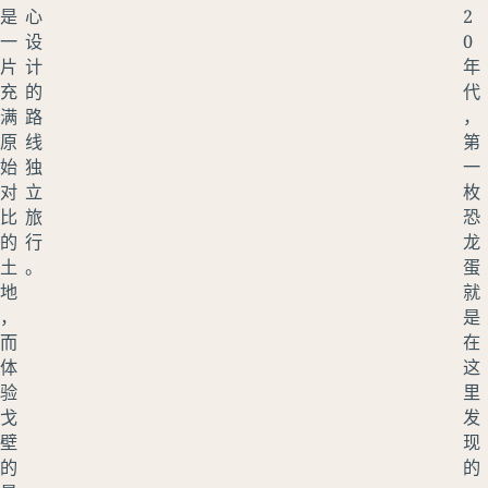
是
心
2
一
设
0
片
计
年
充
的
代
满
路
，
原
线
第
始
独
一
对
立
枚
比
旅
恐
的
行
龙
土
。
蛋
地
就
，
是
而
在
体
这
验
里
戈
发
壁
现
的
的