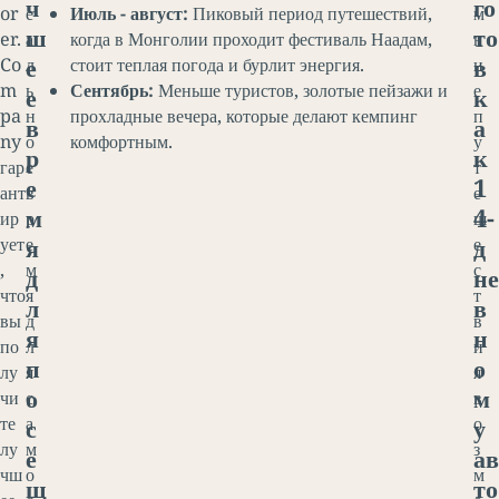
ч
го
or
е
Июль - август:
Пиковый период путешествий,
м
ш
то
er.
а
когда в Монголии проходит фестиваль Наадам,
н
е
в
Co
л
стоит теплая погода и бурлит энергия.
и
m
ь
Сентябрь:
Меньше туристов, золотые пейзажи и
е
е
к
pa
н
прохладные вечера, которые делают кемпинг
п
в
а
ny
о
комфортным.
у
р
к
гар
е
т
е
1
ант
в
е
м
4-
ир
р
ш
я
д
ует
е
е
,
м
с
д
не
что
я
т
л
в
вы
д
в
я
н
по
л
и
п
о
лу
я
я
о
м
чи
с
в
с
у
те
а
о
лу
м
з
е
ав
чш
о
м
щ
то