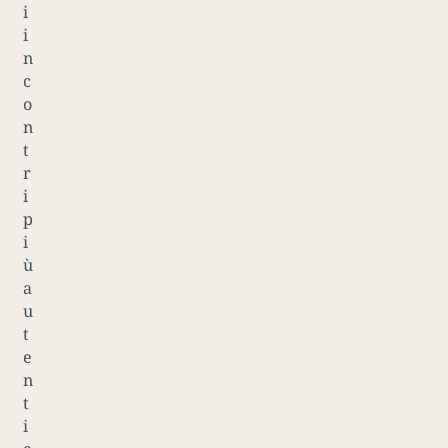
i
i
n
c
o
n
t
r
i
p
i
ù
a
u
t
e
n
t
i