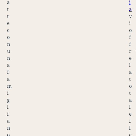
a
i
t
a
t
v
e
i
c
o
o
f
n
f
u
r
n
e
a
l
f
a
a
t
m
o
i
t
g
a
l
l
i
e
a
f
n
l
o
e