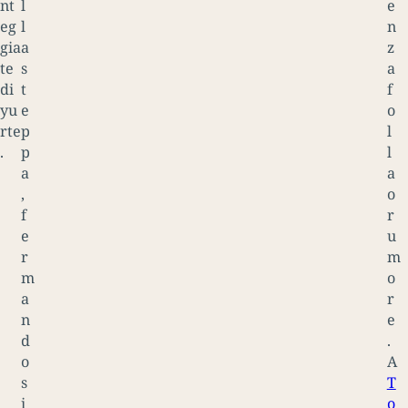
nt
l
e
eg
l
n
gia
a
z
te
s
a
di
t
f
yu
e
o
rte
p
l
.
p
l
a
a
,
o
f
r
e
u
r
m
m
o
a
r
n
e
d
.
o
A
s
T
i
o