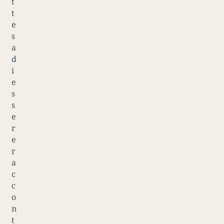
t
t
e
s
a
d
i
e
s
s
e
r
e
r
a
c
c
o
n
t