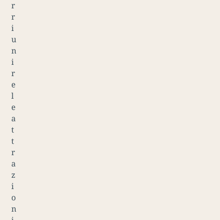
r
r
i
u
n
i
r
e
l
e
a
t
t
r
a
z
i
o
n