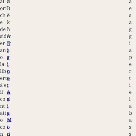
at
a
u
a
ori
l
B
e
ch
e
ö
s
e
.
k
a
de
I
h
g
sid
m
&
g
er
m
F
i
an
a
i
a
o
g
s
p
la
i
i
e
lib
n
c
r
ert
a
o
t
à e
t
:
i
il
e
A
e
co
d
s
l
nt
i
i
a
att
g
a
b
o
u
M
a
co
i
o
s
n
d
n
s