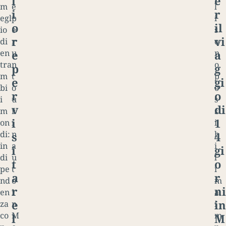
l
e
m
e
l
i
r
egl
p
i
o
il
io
e
s
r
vi
di
r
o
e
a
en
u
n
tra
n
o
p
g
m
t
p
e
gi
bi
o
o
r
o
i
u
s
v
di
m
r
s
i
1
on
i
i
di:
n
b
s
4
in
a
i
i
gi
di
u
l
t
o
pe
t
i
a
r
nd
o
m
r
ni
en
i
a
e
in
za
n
i
co
M
m
l
M