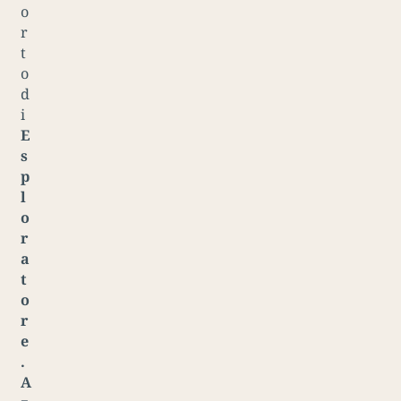
o
r
t
o
d
i
E
s
p
l
o
r
a
t
o
r
e
.
A