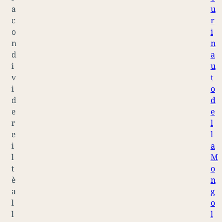
a
u
c
r
o
i
n
n
d
a
i
u
v
t
i
o
d
d
e
e
r
l
e
l
i
a
l
M
t
o
è
n
a
g
l
o
l
l