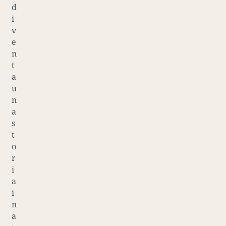
d
i
v
e
n
t
a
u
n
a
s
t
o
r
i
a
i
n
a