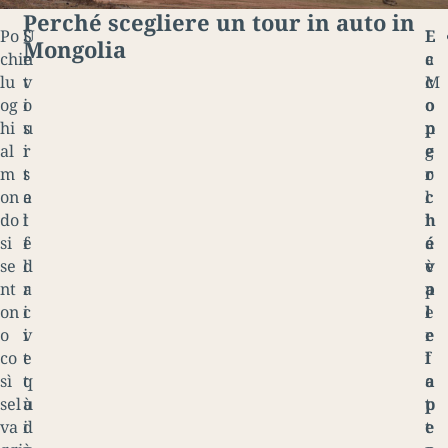
Perché scegliere un tour in auto in
Po
U
S
L
E
Mongolia
chi
n
e
a
c
lu
t
v
M
c
og
o
i
o
o
hi
u
s
n
p
al
r
i
g
e
m
s
t
o
r
on
e
a
l
c
do
l
t
i
h
si
f
e
a
é
se
d
l
è
v
nt
r
a
p
a
on
i
c
e
l
o
v
i
r
e
co
e
t
f
l
sì
q
t
e
a
sel
u
à
t
p
va
i
d
t
e