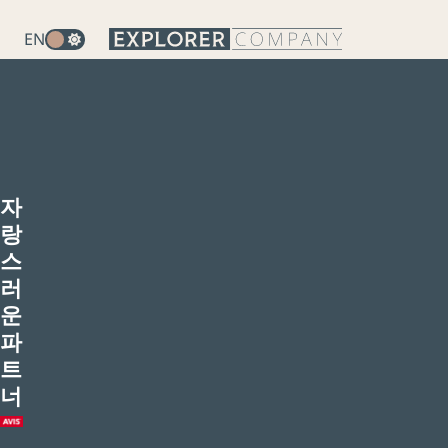
EN
자
랑
스
러
운
파
트
너