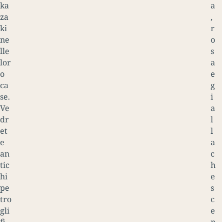
ka
a
za
,
ki
r
ne
o
lle
s
lor
a
o
e
ca
g
se.
i
Ve
a
dr
l
et
l
e
a
an
c
tic
h
hi
e
pe
s
tro
c
gli
e