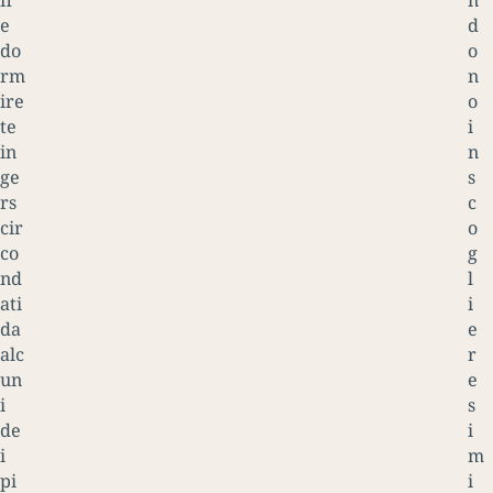
fi
n
e
d
do
o
rm
n
ire
o
te
i
in
n
ge
s
rs
c
cir
o
co
g
nd
l
ati
i
da
e
alc
r
un
e
i
s
de
i
i
m
pi
i