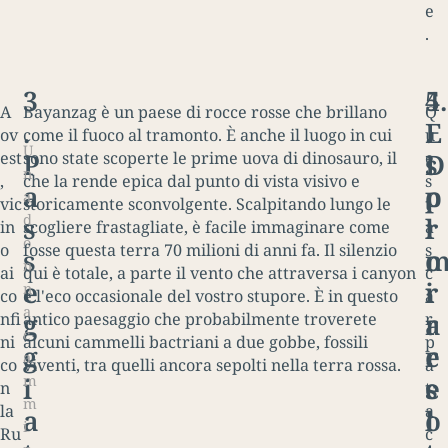
e
.
3
4
5.
A
Bayanzag è un paese di rocce rosse che brillano
Q
.
.
E
ov
come il fuoco al tramonto. È anche il luogo in cui
u
U
P
D
s
est
sono state scoperte le prime uova di dinosauro, il
e
n
,
che la rende epica dal punto di vista visivo e
s
a
o
p
a
vic
storicamente sconvolgente. Scalpitando lungo le
t
d
s
r
l
in
scogliere frastagliate, è facile immaginare come
a
o
o
fosse questa terra 70 milioni di anni fa. Il silenzio
s
s
o
n
ai
qui è totale, a parte il vento che attraversa i canyon
c
e
i
r
n
co
e l'eco occasionale del vostro stupore. È in questo
a
a
g
r
a
nfi
antico paesaggio che probabilmente troverete
r
c
ni
alcuni cammelli bactriani a due gobbe, fossili
p
g
e
r
a
co
viventi, tra quelli ancora sepolti nella terra rossa.
a
m
i
s
e
n
t
m
la
a
a
o
l
i
Ru
c