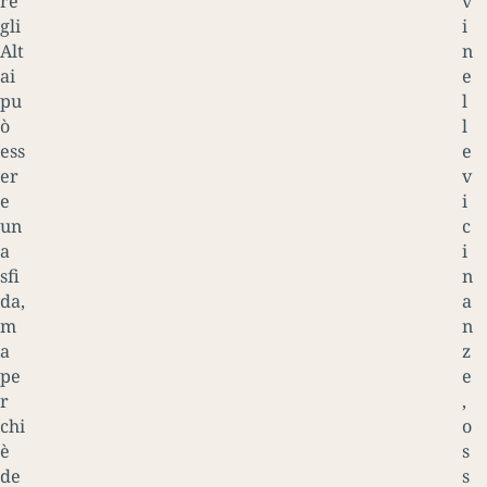
re
v
gli
i
Alt
n
ai
e
pu
l
ò
l
ess
e
er
v
e
i
un
c
a
i
sfi
n
da,
a
m
n
a
z
pe
e
r
,
chi
o
è
s
de
s