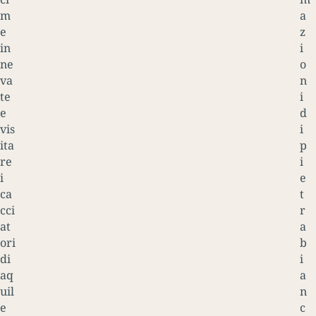
m
a
e
z
in
i
ne
o
va
n
te
i
e
d
vis
i
ita
p
re
i
i
e
ca
t
cci
r
at
a
ori
b
di
i
aq
a
uil
n
e
c