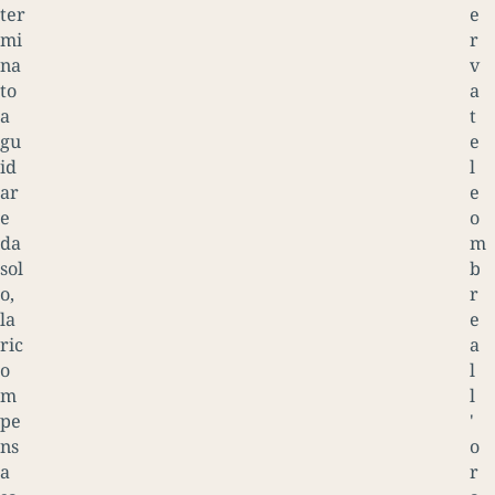
ter
e
mi
r
na
v
to
a
a
t
gu
e
id
l
ar
e
e
o
da
m
sol
b
o,
r
la
e
ric
a
o
l
m
l
pe
'
ns
o
a
r