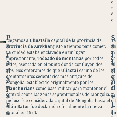
e
n
d
o
.
P
S
E
Llegamos a
Uliastai
la capital de la provincia de
T
Pa
a
a
l
Provincia de Zavkhan
justo a tiempo para comer.
r
rti
r
l
t
La ciudad estaba enclavada en un lugar
a
m
r
impresionante,
rodeado de montañas
por todos
s
os
a
i
a
lados, asentada en el punto donde confluyen dos
u
Ul
d
d
y
ríos. Nos enteramos de que
Uliastai
es uno de los
n
ia
e
asentamientos sedentarios más antiguos de
a
st
a
a
c
Mongolia, establecido originalmente por los
g
ai
p
d
t
Manchurians
como base militar para mantener el
r
a
a
e
o
control sobre las zonas septentrionales de Mongolia.
a
m
p
Incluso fue considerada capital de Mongolia hasta el
d
ed
r
U
r
Ulán Bator
fue declarada oficialmente la nueva
a
ia
a
l
o
capital en 1924.
b
tar