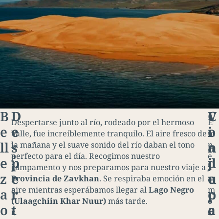
B
D
C
V
Despertarse junto al río, rodeado por el hermoso
E
e
e
o
i
V
valle, fue increíblemente tranquilo. El aire fresco de
m
ll
s
n
a
i
la mañana y el suave sonido del río daban el tono
p
a
perfecto para el día. Recogimos nuestro
e
e
p
d
j
j
campamento y nos preparamos para nuestro viaje a
z
z
e
u
e
e
Provincia de Zavkhan
. Se respiraba emoción en el
a
a
aire mientras esperábamos llegar al
Lago Negro
m
a
r
c
p
t
(Ulaagchiin Khar Nuur)
más tarde.
o
o
t
c
a
r
s