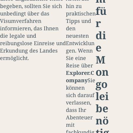
begeben, sollten Sie sich
hin zu
fü
unbedingt über das
praktischen
r
Visumverfahren
Tipps und
informieren, das Ihnen
den
di
die legale und
neuesten
reibungslose Einreise und
Entwicklun
e
Erkundung des Landes
gen. Wenn
M
ermöglicht.
Sie eine
Reise über
on
Explorer.C
ompany
Sie
go
können
lei
sich darauf
verlassen,
be
dass Ihr
nö
Abenteuer
mit
tig
fachkundig