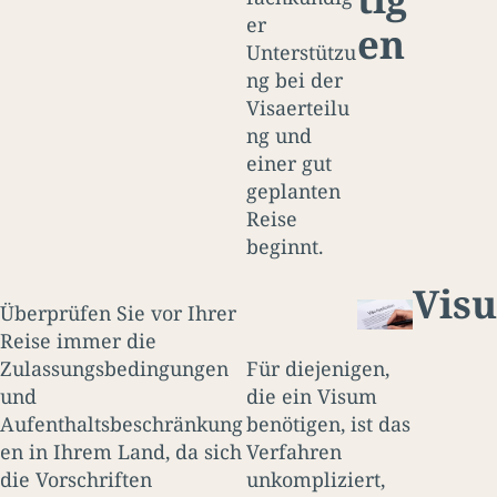
er
en
Unterstützu
ng bei der
Visaerteilu
ng und
einer gut
geplanten
Reise
beginnt.
Visu
Überprüfen Sie vor Ihrer
Reise immer die
Zulassungsbedingungen
Für diejenigen,
und
die ein Visum
Aufenthaltsbeschränkung
benötigen, ist das
en in Ihrem Land, da sich
Verfahren
die Vorschriften
unkompliziert,