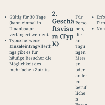
2.
Gültig für
30 Tage
Für
Erfo
Geschä
(kann einmal in
Perso
Fir
ftsvisu
Ulaanbaatar
nen,
Nor
verlängert werden).
die
m (Typ
Typischerweise
an
K)
Einzeleintrag
Allerdi
Tagu
ngs gibt es für
ngen,
häufige Besucher die
Mess
Möglichkeit des
en
mehrfachen Zutritts.
oder
ander
en
beruf
liche
n
Veran