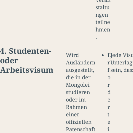
staltu
ngen
teilne
hmen
.
4. Studenten-
Wird
E
Jede Vis
oder
Ausländern
r
Unterlag
Arbeitsvisum
ausgestellt,
f
sein, das
die in der
o
Mongolei
r
studieren
d
oder im
e
Rahmen
r
einer
t
offiziellen
e
Patenschaft
i