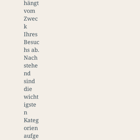
hängt
vom
Zwec
k
Ihres
Besuc
hs ab.
Nach
stehe
nd
sind
die
wicht
igste
n
Kateg
orien
aufge