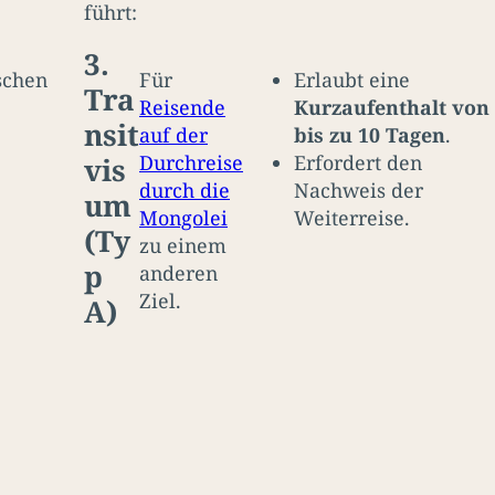
führt:
3.
schen
Für
Erlaubt eine
Tra
Reisende
Kurzaufenthalt von
nsit
auf der
bis zu 10 Tagen
.
Durchreise
Erfordert den
vis
durch die
Nachweis der
um
Mongolei
Weiterreise.
(Ty
zu einem
p
anderen
Ziel.
A)