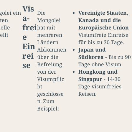
Vis
golei ein
Die
Vereinigte Staaten,
a-
ten
Mongolei
Kanada und die
frei
ielle
hat mit
Europäische Union
-
ellt
mehreren
Visumfreie Einreise
e
Ländern
für bis zu 30 Tage.
Ein
Abkommen
Japan und
rei
über die
Südkorea
- Bis zu 90
se
Befreiung
Tage ohne Visum.
von der
Hongkong und
Visumpflic
Singapur
- 14-30
ht
Tage visumfreies
geschlosse
Reisen.
n. Zum
Beispiel: