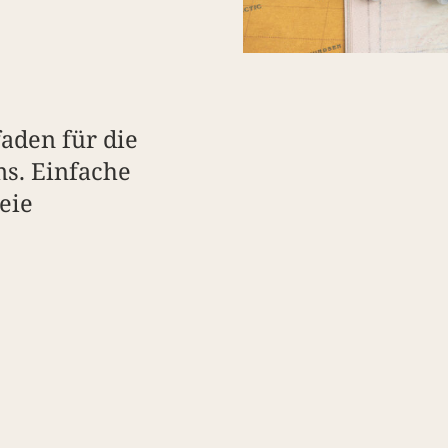
faden für die
s. Einfache
reie