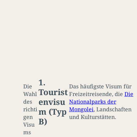
1.
Die
Das häufigste Visum für
Tourist
Wahl
Freizeitreisende, die
Die
envisu
des
Nationalparks der
richti
Mongolei
, Landschaften
m (Typ
gen
und Kulturstätten.
B)
Visu
ms