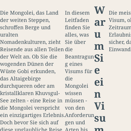
W
Die Mongolei, das Land
In diesem
Die meis
ar
der weiten Steppen,
Leitfaden
Visum, o
schroffen Berge und
finden Sie
Zeitraum
u
uralten
alles, was
Erlaubni
Nomadenkulturen, zieht
Sie über
sicher, 
m
Reisende aus allen Teilen
die
Einwande
Si
der Welt an. Ob Sie die
Beantragun
wogenden Dünen der
g eines
e
Wüste Gobi erkunden,
Visums für
das Altaigebirge
die
ei
durchqueren oder am
Mongolei
n
kristallklaren Khuvsgul-
wissen
See zelten - eine Reise in
müssen -
Vi
die Mongolei verspricht
von den
su
ein einzigartiges Erlebnis.
Anforderun
Doch bevor Sie sich auf
gen und
m
diese unglaubliche Reise
Arten bis