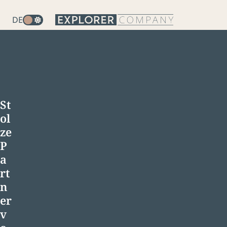
DE
St
ol
ze
P
a
rt
n
er
v