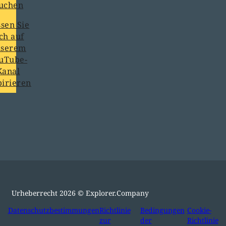
uchen
sen Sie
ich auf
nserem
uTube-
Kanal
pirieren
Urheberrecht 2026 © Explorer.Company
Datenschutzbestimmungen
Richtlinie
Bedingungen
Cookie-
zur
der
Richtlinie