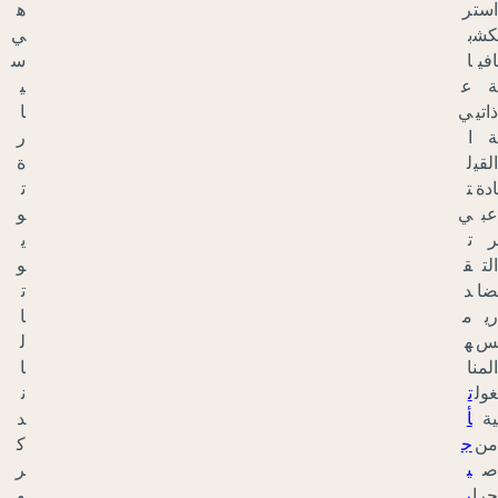
ه
ي
س
ي
ا
ر
ة
ت
و
ي
و
ت
ا
ل
ا
ن
د
ك
ر
و