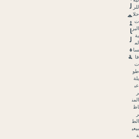
ط
ا
ق
م
م
ت
د
ل
ل
م
ن
ا
ط
ق
ا
ل
ن
ا
ئ