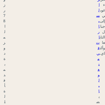
ز
ر
7
8
ا
ل
م
ز
و
د
ة
ب
م
د
ف
أ
ة
ل
ل