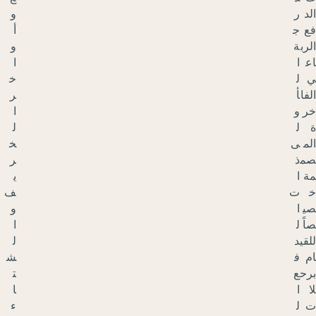
و
أ
و
ا
خ
ر
ا
ل
خ
ر
ي
ف
و
ا
ل
ش
ت
ا
ء