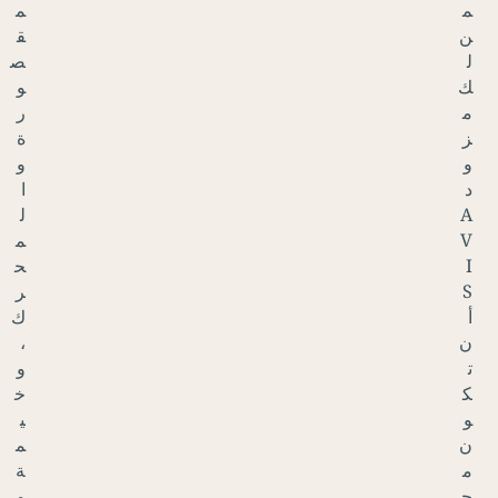
م
ق
ص
و
ر
ة
و
ا
ل
م
ح
ر
ك
،
و
خ
ي
م
ة
م