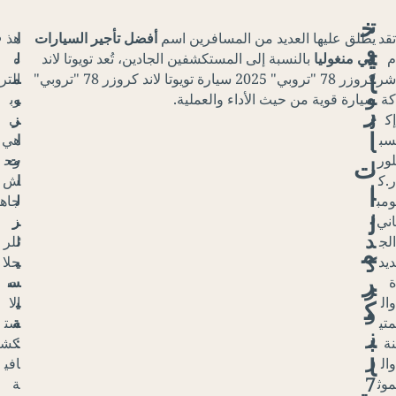
لق عليها العديد من المسافرين اسم
أفضل تأجير السيارات
ا
هذ
ن
 منغوليا
بالنسبة إلى المستكشفين الجادين، تُعد تويوتا لاند
ل
ه
ا
كروزر 78 "تروبي" 2025 سيارة تويوتا لاند كروزر 78 "تروبي"
م
التر
ق
ارة قوية من حيث الأداء والعملية.
ي
وب
ل
ز
ى
ا
ا
هي
ل
ت
وح
ح
ا
ش
ر
ل
جاه
ك
ر
ز
ة
ئ
للر
ا
ي
حلا
ل
س
ت
أ
ي
الا
و
ة
ست
ت
:
كش
و
افي
م
ة
ا