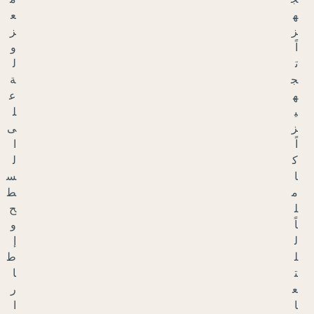
ع
ز
و
ل
ة
ع
ل
ى
ا
ل
س
ط
ح
و
إ
ط
ا
ر
ا