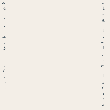
ت
4
×
4
ل
ل
ط
ر
ق
ا
ل
و
ع
ر
ة
.