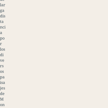
lar
ga
dis
ta
nci
a
po
r
los
di
ve
rs
os
pa
isa
jes
de
M
on