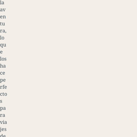
la
av
en
tu
ra,
lo
qu
e
los
ha
ce
pe
rfe
cto
s
pa
ra
via
jes
de