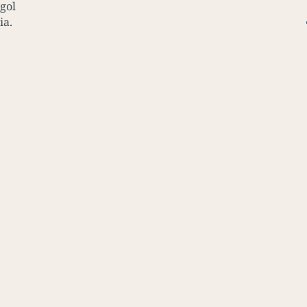
gol
ia.