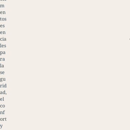
m
en
tos
es
en
cia
les
pa
ra
la
se
gu
rid
ad,
el
co
nf
ort
y