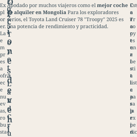
O
2
Ex
Apodado por muchos viajeros como el
mejor coche
C
Est
0
p
pl
de alquiler en Mongolia
Para los exploradores
a
e
2
c
or
serios, el Toyota Land Cruiser 78 "Troopy" 2025 es
r
Tr
5
er.
una potencia de rendimiento y practicidad.
a
oo
i
T
La
c
py
o
e
t
es
o
m
e
un
n
y
pr
r
a
o
e
es
í
be
t
s
a
s
sti
a
ofr
t
a
d
L
ec
i
list
e
e
c
a
a
nu
a
pa
v
n
ev
s
ra
e
d
as,
p
la
C
h
ro
r
ex
r
bu
i
pe
í
u
sta
n
dic