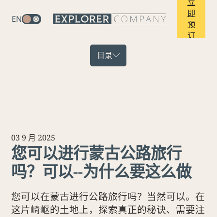
立
即
EN
预
订
目录
03 9 月 2025
您可以进行蒙古公路旅行
吗？可以--为什么要这么做
您可以在蒙古进行公路旅行吗？当然可以。在
这片崎岖的土地上，探索真正的秘诀、需要注