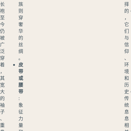
长
族
择
袍
则
的
至
穿
，
今
奢
它
仍
华
们
被
的
与
广
丝
信
泛
绸
仰
穿
。
、
着
皮
环
，
带
境
其
或
和
宽
腰
历
大
带
史
的
:
传
袖
象
统
子
征
息
、
力
息
重
量
相