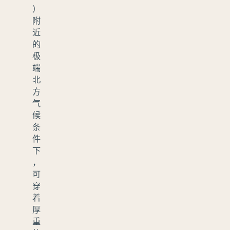
）
附
近
的
极
端
北
方
气
候
条
件
下
，
可
穿
着
厚
重