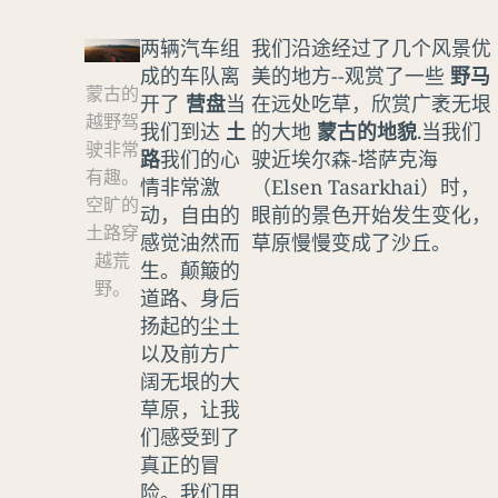
两辆汽车组
我们沿途经过了几个风景优
成的车队离
美的地方--观赏了一些
野马
蒙古的
开了
营盘
当
在远处吃草，欣赏广袤无垠
越野驾
我们到达
土
的大地
蒙古的地貌
.当我们
驶非常
路
我们的心
驶近埃尔森-塔萨克海
有趣。
情非常激
（Elsen Tasarkhai）时，
空旷的
动，自由的
眼前的景色开始发生变化，
土路穿
感觉油然而
草原慢慢变成了沙丘。
越荒
生。颠簸的
野。
道路、身后
扬起的尘土
以及前方广
阔无垠的大
草原，让我
们感受到了
真正的冒
险。我们用