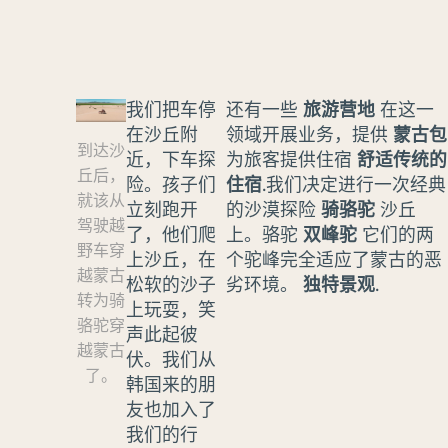
我们把车停
还有一些
旅游营地
在这一
在沙丘附
领域开展业务，提供
蒙古包
到达沙
近，下车探
为旅客提供住宿
舒适传统的
丘后，
险。孩子们
住宿
.我们决定进行一次经典
就该从
立刻跑开
的沙漠探险
骑骆驼
沙丘
驾驶越
了，他们爬
上。骆驼
双峰驼
它们的两
野车穿
上沙丘，在
个驼峰完全适应了蒙古的恶
越蒙古
松软的沙子
劣环境。
独特景观
.
转为骑
上玩耍，笑
骆驼穿
声此起彼
越蒙古
伏。我们从
了。
韩国来的朋
友也加入了
我们的行