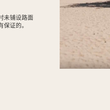
村未铺设路面
有保证的。