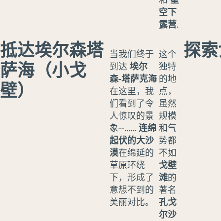
空下
露营
.
抵达埃尔森塔
探索
当我们终于
这个
萨海（小戈
到达
埃尔
独特
森-塔萨克海
的地
壁）
在这里，我
点，
们看到了令
虽然
人惊叹的景
规模
象--......
连绵
和气
起伏的大沙
势都
漠
在绵延的
不如
草原环绕
戈壁
下，形成了
滩
的
意想不到的
著名
美丽对比。
孔戈
尔沙