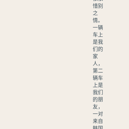
惜别
之
情。
一辆
车上
是我
们的
家
人，
第二
辆车
上是
我们
的朋
友，
一对
来自
韩国