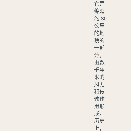
它是
绵延
约 80
公里
的地
貌的
一部
分，
由数
千年
来的
风力
和侵
蚀作
用形
成。
历史
上，