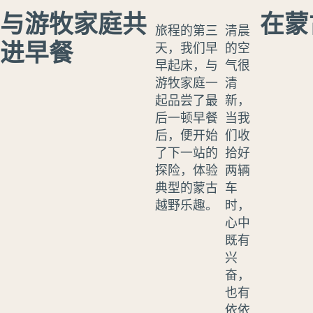
与游牧家庭共
在蒙
旅程的第三
清晨
进早餐
天，我们早
的空
早起床，与
气很
游牧家庭一
清
起品尝了最
新，
后一顿早餐
当我
后，便开始
们收
了下一站的
拾好
探险，体验
两辆
典型的蒙古
车
越野乐趣。
时，
心中
既有
兴
奋，
也有
依依