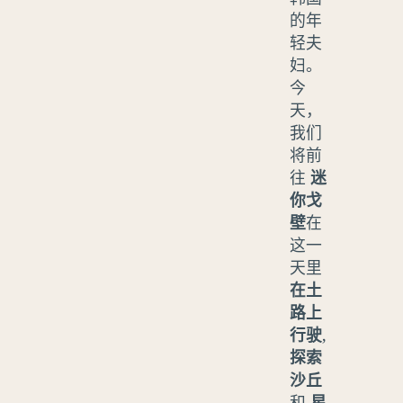
的年
轻夫
妇。
今
天，
我们
将前
往
迷
你戈
壁
在
这一
天里
在土
路上
行驶
,
探索
沙丘
和
星