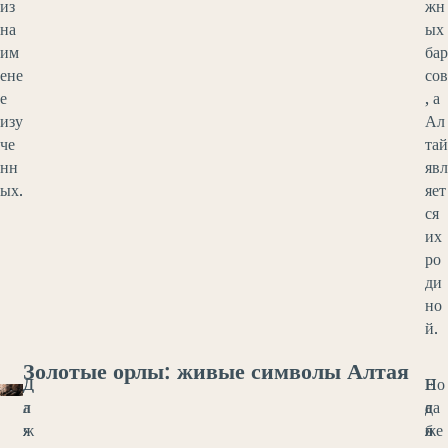
из
жн
на
ых
им
бар
ене
сов
е
, а
изу
Ал
че
тай
нн
явл
ых.
яет
ся
их
ро
ди
но
й.
Золотые орлы: живые символы Алтая
Д
Д
Е
Н
Но
а
л
с
а
да
ж
я
л
б
же