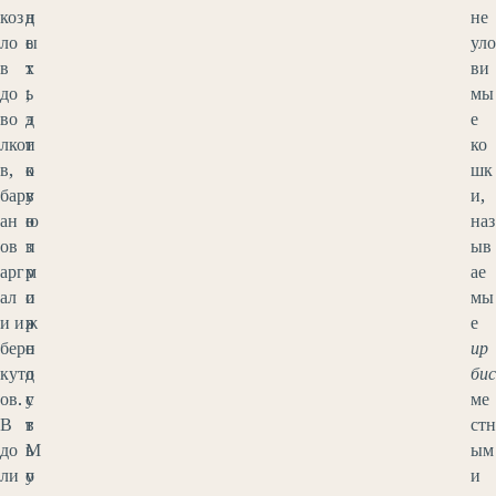
коз
н
д
не
ло
ы
е
уло
в
х
т
ви
до
;
ь
мы
во
э
д
е
лко
т
и
ко
в,
о
к
шк
бар
в
у
и,
ан
о
ю
наз
ов
з
п
ыв
арг
м
р
ае
ал
о
и
мы
и и
ж
р
е
бер
н
о
ир
кут
о
д
бис
ов.
с
у
ме
В
т
в
стн
до
ь
М
ым
ли
у
о
и