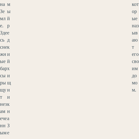
на
м
кот
Зе
ы
ор
мл
й
ые
е.
р
наз
Зде
е
ыв
сь
д
аю
сне
к
т
жн
и
его
ые
й
сво
бар
х
им
сы
и
до
ры
щ
мо
щу
н
м.
т
и
нез
к
ам
н
ече
а
нн
З
ым
е