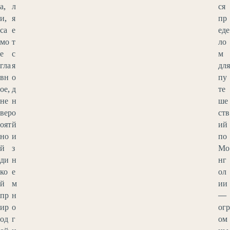
а,
л
ся
и,
я
пр
са
е
еде
мо
т
ло
е
с
м
гла
я
для
вн
о
пу
ое,
д
те
не
н
ше
вер
о
ств
оят
й
ий
но
и
по
й
з
Мо
ди
н
нг
ко
е
ол
й
м
ии
пр
н
—
ир
о
огр
од
г
ом