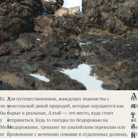
А
Ес
Х
Для путешественников, жаждущих знакомства с
О
Ал
л
ли
о
монгольской дикой природой, которые ощущаются как
б
тай
Т
т
бы
т
сырые и реальные, Алтай — это место, куда стоит
я
ск
у
у
я
отправиться. Будь то поездка по бездорожью на
з
ий
а
р
Мо
М
внедорожнике, треккинг по альпийским перевалам или
а
хре
в
й
нг
о
проживание с кочевыми семьями в отдаленных долинах,
т
бет