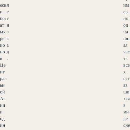
еск
л
им
и
е
ер
бог
т
но
ат
н
од
ых
а
на
рег
з
пят
ио
а
ая
но
д
час
в
.
ть
Це
все
нт
х
рал
ост
ьн
ав
ой
ши
Аз
хся
ии
в
и
ми
од
ре
ин
сне