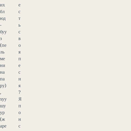
их
е
бл
с
юд
т
-
ь
буу
с
з
в
(пе
о
ль
я
ме
п
ни
е
на
с
па
н
ру)
я
,
?
хуу
Я
шу
п
ур
о
(ж
н
аре
с