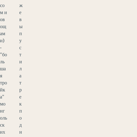
со
ж
м и
е
ов
в
ощ
ы
ам
п
и)
у
-
с
"бо
т
ль
и
ша
л
я
а
тро
т
йк
р
а"
е
мо
к
нг
п
оль
о
ск
д
их
н