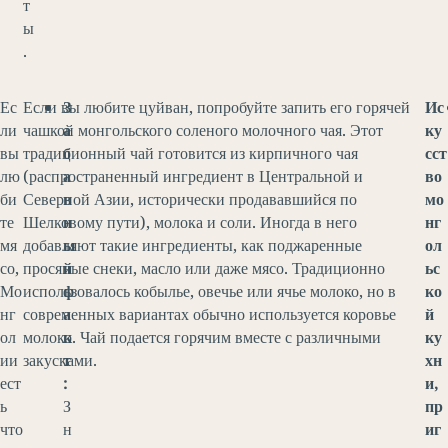
т
ы
.
Ес
Если вы любите цуйван, попробуйте запить его горячей
З
Ис
ли
чашкой монгольского соленого молочного чая. Этот
а
ку
вы
традиционный чай готовится из кирпичного чая
б
сст
лю
(распространенный ингредиент в Центральной и
а
во
би
Северной Азии, исторически продававшийся по
в
мо
те
Шелковому пути), молока и соли. Иногда в него
н
нг
мя
добавляют такие ингредиенты, как поджаренные
ы
ол
со,
просяные снеки, масло или даже мясо. Традиционно
й
ьс
Мо
использовалось кобылье, овечье или ячье молоко, но в
ф
ко
нг
современных вариантах обычно используется коровье
а
й
ол
молоко. Чай подается горячим вместе с различными
к
ку
ии
закусками.
т
хн
ест
:
и,
ь
З
пр
что
н
иг