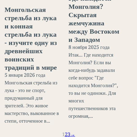
Монголия?
Монгольская
Скрытая
стрельба из лука
жемчужина
и конная
между Востоком
стрельба из лука
и Западом
- изучите одну из
8 ноября 2025 года
древнейших
Итак... Где находится
воинских
Монголия? Если вы
традиций в мире
когда-нибудь задавали
5 января 2026 года
себе вопрос "Где
Монгольская стрельба из
находится Монголия?",
лука - это не спорт,
то вы не одиноки. Для
придуманный для
многих
зрителей. Это живое
путешественников эта
мастерство, выкованное в
огромная,...
степи, отточенное в...
1
2
3
→