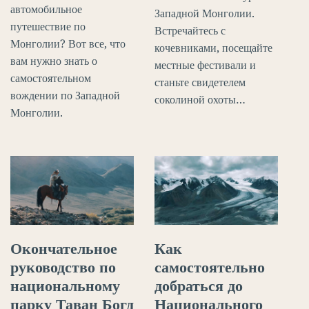
автомобильное
Западной Монголии.
путешествие по
Встречайтесь с
Монголии? Вот все, что
кочевниками, посещайте
вам нужно знать о
местные фестивали и
самостоятельном
станьте свидетелем
вождении по Западной
соколиной охоты…
Монголии.
Как
Окончательное
самостоятельно
руководство по
добраться до
национальному
Национального
парку Таван Богд