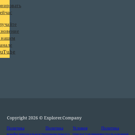
онировать
сейчас
лучайте
хновение
 нашем
анале
ouTube
Copyright 2026 © Explorer.Company
Политика
Политика
Условия
Политика
конфиденциальности
приемлемого
предоставления
использования