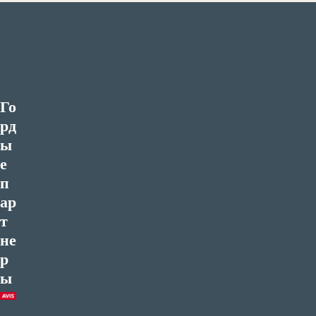
Го
рд
ы
е
п
ар
т
не
р
ы