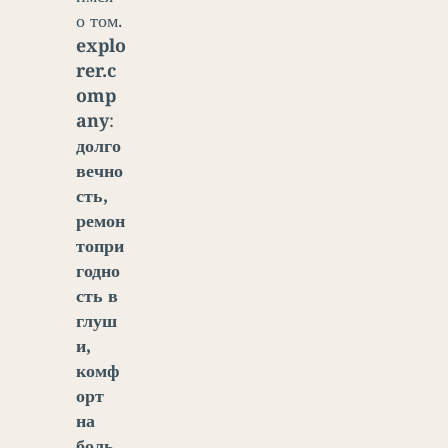
о том.
explo
rer.c
omp
any
:
долго
вечно
сть,
ремон
топри
годно
сть в
глуш
и,
комф
орт
на
боль