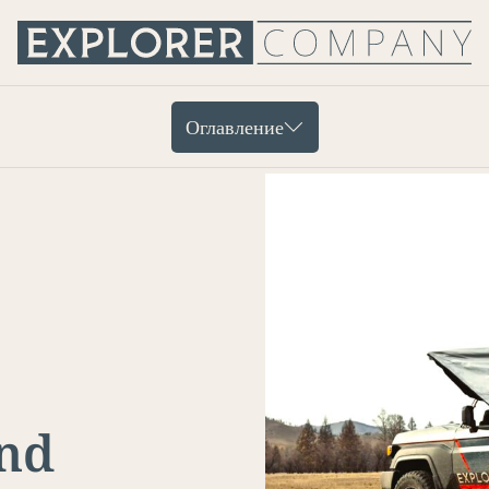
Оглавление
and