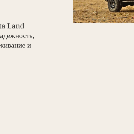
ta Land
надежность,
уживание и