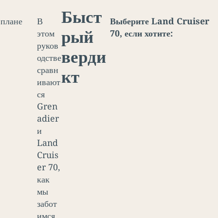
Быст
 плане
В
Выберите Land Cruiser
рый
этом
70, если хотите:
руков
верди
одстве
сравн
кт
ивают
ся
Gren
adier
и
Land
Cruis
er 70,
как
мы
забот
имся