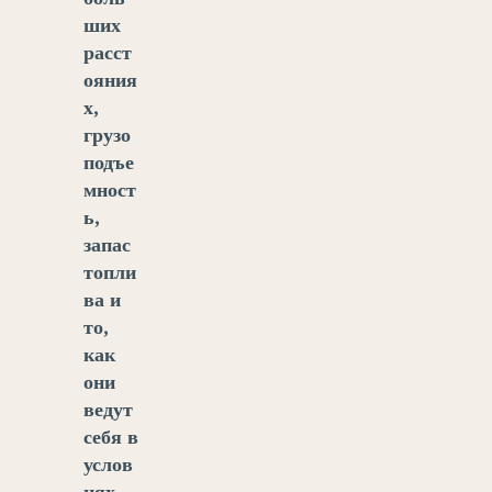
ших
расст
ояния
х,
грузо
подъе
мност
ь,
запас
топли
ва и
то,
как
они
ведут
себя в
услов
иях