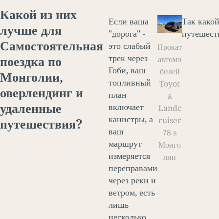
Какой из них
Если ваша
Так како
лучше для
"дорога" -
путешест
Самостоятельная
это слабый
Прокат
трек через
поездка по
автомо
Гоби, ваш
билей
Монголии
,
топливный
Toyot
оверлендинг и
план
a
удаленные
включает
Landc
канистры, а
путешествия?
ruiser
ваш
78 в
маршрут
Монго
измеряется
лии
переправами
через реки и
ветром, есть
лишь
несколько