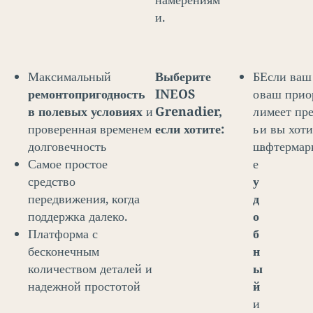
и.
Максимальный
Выберите
Б
Если ваш
ремонтопригодность
INEOS
о
ваш приор
в полевых условиях
и
Grenadier,
л
имеет пр
проверенная временем
если хотите:
ь
и вы хоти
долговечность
ш
афтермар
Самое простое
е
средство
у
передвижения, когда
д
поддержка далеко.
о
Платформа с
б
бесконечным
н
количеством деталей и
ы
надежной простотой
й
и