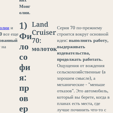
Монг
олии.
1)
Land
голии
и
Серия 70 по-прежнему
Cruiser
Фи
0
все еще
строится вокруг основной
70:
рованный
идеи:
выполнять работу,
ло
 на
выдерживать
молоток
издевательства,
со
продолжать работать.
фи
Ощущения от вождения
сельскохозяйственные (в
я:
хорошем смысле), а
механические - "меньше
пр
отказов". Это автомобиль,
ов
который вы берете, когда в
планах есть места, где
ер
лучше починить что-то с