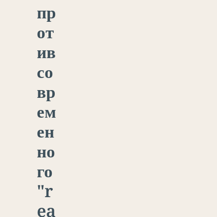
пр
от
ив
со
вр
ем
ен
но
го
"r
ea