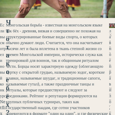
Ч
Ес
Монгольская борьба - известная на монгольском языке
Г
т
ли
как бёх - древняя, вязкая и совершенно не похожая на
л
Х
о
вы
структурированные боевые виды спорта, о которых
а
а
см
обычно думают люди. Считается, что она насчитывает
в
т
р
отр
тысячи лет и была вплетена в ткань степной жизни со
н
х
а
ел
времен Монгольской империи, исторически служа как
о
о
и
тренировкой для воинов, так и общинным ритуалом
е
к
р
но
чести. Борцы носят характерную одежду (облегающую
п
о
и
вы
куртку с открытой грудью, называемую зодог, короткие
р
н
е
й
плавки, называемые шуудаг, и традиционные сапоги,
а
,
ко
называемые гутал), а также праздничные танцы и
в
б
м
нк
ритуалы, которые предшествуют и следуют за
и
о
ё
урс
поединками. Рейтинг и репутация формируются на
л
н
Ne
крупных публичных турнирах, таких как
о
х
г
tfli
Государственный наадам, где сотни участников
,
?
о
x
соревнуются в формате "один на один", и где физические
к