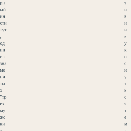
рн
т
ый
и
ин
в
сти
н
тут
и
,
к
од
у
ин
к
из
о
зна
с
ме
н
ни
у
ты
т
х
ь
"тр
с
ех
я
му
з
жс
е
ки
м
х
л