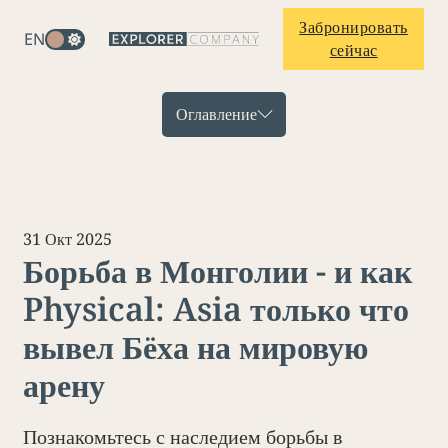
Забронировать
EN
сейчас
Оглавление
31 Окт 2025
Борьба в Монголии - и как
Physical: Asia только что
вывел Бёха на мировую
арену
Познакомьтесь с наследием борьбы в