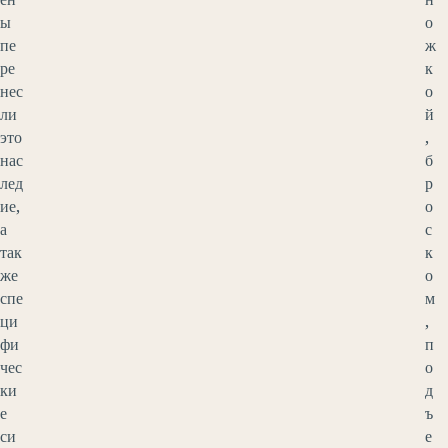
ы
о
пе
ж
ре
к
нес
о
ли
й
это
,
нас
б
лед
р
ие,
о
а
с
так
к
же
о
спе
м
ци
,
фи
п
чес
о
ки
д
е
ъ
си
е