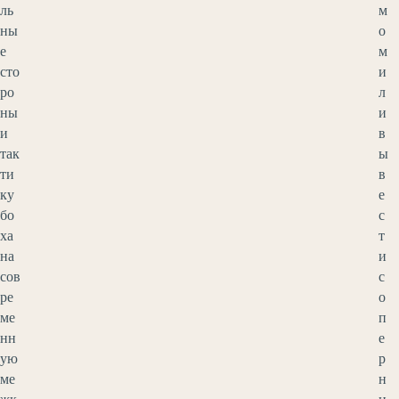
ль
м
ны
о
е
м
сто
и
ро
л
ны
и
и
в
так
ы
ти
в
ку
е
бо
с
ха
т
на
и
сов
с
ре
о
ме
п
нн
е
ую
р
ме
н