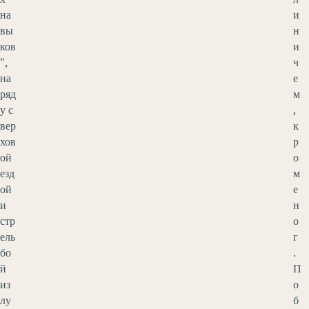
на
и
вы
н
ков
и
",
ч
на
е
ряд
м
у с
,
вер
к
хов
р
ой
о
езд
м
ой
е
и
н
стр
о
ель
г
бо
.
й
П
из
о
лу
б