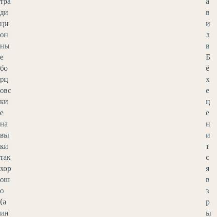
тра
а
ди
в
ци
и
он
л
ны
в
е
Б
бо
ё
рц
х
овс
е
ки
ц
е
е
на
н
вы
и
ки
т
так
с
хор
я
ош
в
о
з
(а
р
ин
ы