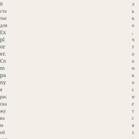
й
л
ста
ь
тье
к
для
о
Ex
,
pl
ч
or
т
er.
о
Co
о
m
н
pa
к
ny
о
я
с
рас
н
ска
е
жу
т
ва
с
м
я
об
з