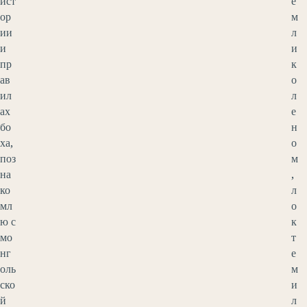
ист
е
ор
м
ии
л
и
и
пр
к
ав
о
ил
л
ах
е
бо
н
ха,
о
поз
м
на
,
ко
л
мл
о
ю с
к
мо
т
нг
е
оль
м
ско
и
й
л