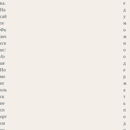
ка.
е
На
д
сай
у
те
м
Фи
о
зич
ж
еск
н
ие:
о
Аз
о
ия
д
Но
е
мо
р
нг
ж
оль
а
ск
т
ие
ь
сп
п
орт
о
см
д
ен
н