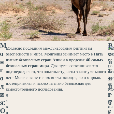
М
Р
М
Согласно последним международным рейтингам
Вы
о
е
о
безопасности и мира, Монголия занимает место в
Пять
сок
н
й
н
самых безопасных стран Азии
и в пределах
40 самых
ие
г
безопасных стран мира
. Для путешественников это
по
г
т
о
подтверждает то, что опытные туристы знают уже много
каз
о
и
л
лет - Монголия не только впечатляющая, но и мирная,
ате
и
гостеприимная и исключительно безопасная для
ли
л
н
я
самостоятельного исследования.
Мо
и
г
д
нг
я:
б
а
ол
в
ии
О
е
н
в