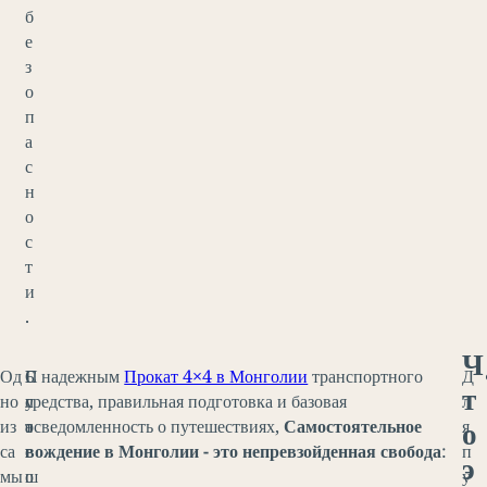
б
е
з
о
п
а
с
н
о
с
т
и
.
Ч
Од
Б
П
С надежным
Прокат 4×4 в Монголии
транспортного
Д
т
но
л
у
средства, правильная подготовка и базовая
л
о
из
а
т
осведомленность о путешествиях,
Самостоятельное
я
са
г
е
вождение в Монголии - это непревзойденная свобода
:
п
э
мы
о
ш
у