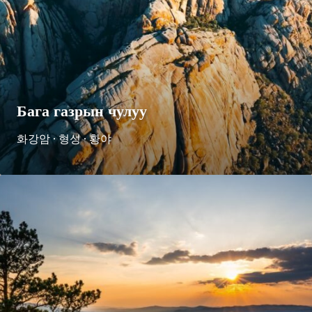
Бага газрын чулуу
화강암 · 형성 · 황야