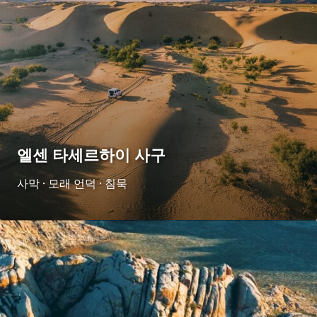
엘센 타세르하이 사구
사막 · 모래 언덕 · 침묵