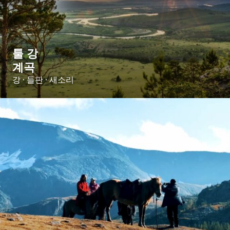
툴 강
계곡
강 · 들판 · 새소리