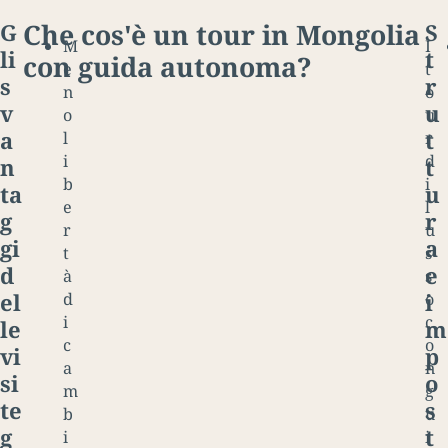
Che cos'è un tour in Mongolia
G
S
M
I
li
t
con guida autonoma?
e
t
s
r
n
o
v
u
o
u
a
t
l
r
i
d
n
t
b
i
ta
u
e
l
g
r
r
u
gi
a
t
s
d
e
à
s
el
i
d
o
i
c
le
m
c
o
vi
p
a
n
si
o
m
g
te
s
b
u
g
t
i
i