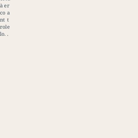
à e
r
co
a
nt
t
rol
e
lo.
.