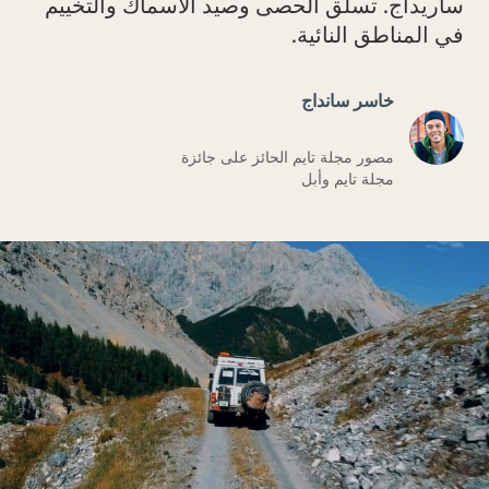
ساريداج. تسلق الحصى وصيد الأسماك والتخييم
في المناطق النائية.
خاسر سانداج
مصور مجلة تايم الحائز على جائزة
مجلة تايم وأبل